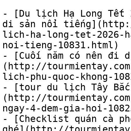
- [Du lịch Hạ Long Tết 
di sản nổi tiếng](http:
lich-ha-long-tet-2026-h
noi-tieng-10831.html)

- [Cuối năm có nên đi d
(http://tourmientay.com
lich-phu-quoc-khong-108
- [tour du lịch Tây Bắc
(http://tourmientay.com
ngay-4-dem-gia-hoi-1082
- [Checklist quán cà ph
ghé](http://tourmientay