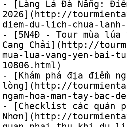
- [Làng Lá Đà Nẵng: Điể
2026](http://tourmienta
diem-du-lich-chua-lanh-
- [5N4Đ - Tour mùa lúa 
Cang Chải](http://tourm
mua-lua-vang-yen-bai-tu
10806.html)

- [Khám phá địa điểm ng
lòng](http://tourmienta
ngam-hoa-man-tay-bac-de
- [Checklist các quán p
Nhơn](http://tourmienta
quan-phai-thu-khi-du-li