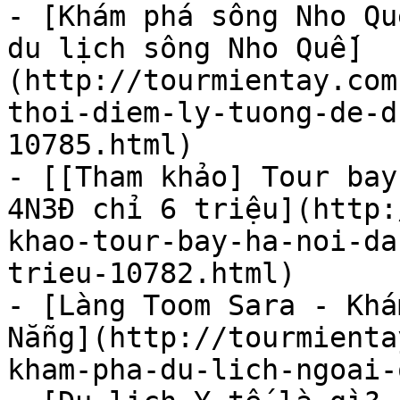
- [Khám phá sông Nho Qu
du lịch sông Nho Quế]
(http://tourmientay.com
thoi-diem-ly-tuong-de-d
10785.html)

- [[Tham khảo] Tour bay
4N3Đ chỉ 6 triệu](http:
khao-tour-bay-ha-noi-da
trieu-10782.html)

- [Làng Toom Sara - Khá
Nẵng](http://tourmienta
kham-pha-du-lich-ngoai-