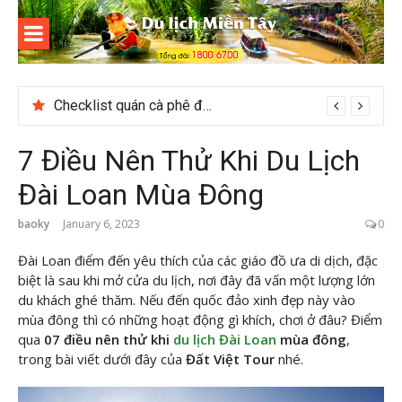
Skip
to
content
Du lịch
Miền Tây
Du lịch Hạ Long Tết 2026: Hành trình khám phá di sản nổi tiếng
7 Điều Nên Thử Khi Du Lịch
Đài Loan Mùa Đông
baoky
January 6, 2023
0
Đài Loan điểm đến yêu thích của các giáo đồ ưa di dịch, đặc
biệt là sau khi mở cửa du lịch, nơi đây đã vấn một lượng lớn
du khách ghé thăm. Nếu đến quốc đảo xinh đẹp này vào
mùa đông thì có những hoạt động gì khích, chơi ở đâu? Điểm
qua
07 điều nên thử khi
du lịch Đài Loan
mùa đông
,
trong bài viết dưới đây của
Đất Việt Tour
nhé.