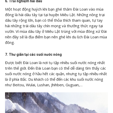
6. Trải nghiệm hái dâu
Một hoạt động huých khi bạn ghé thăm Đài Loan vào mùa
đông là hái dâu tây tại tại huyện Miêu Lật. Những nông trại
dâu tây rộng lớn, bạn có thể thỏa thích tham quan, tự tay
hái những trái dâu tây chín mọng và thưởng thức ngay tại
vườn. Ví mùa dâu tây ở Miêu Lật trùng với mùa đông xứ Đài
nên đây sẽ là địa điểm bạn nên ghé khi du lịch Đài Loan mùa
đông.
7. Thư giãn tại các suối nước nóng
Được biết Đài Loan là nơi tụ tập nhiều suối nước nóng nhất
trên thế giới. Đến Đài Loan bạn có thể dễ dàng tìm thấy các
suối nước nóng ở hầu hết các quận, nhưng tụ tập nhiều nhất
là ở phía Bắc. Du khách có thể đến các khu suối nước nóng
như Beitou, Wulai, Lushan, Jhihben, Guguan,…