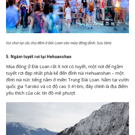
Vui chơi tại các chợ đêm ở Đài Loan vào mùa đông (Ảnh: Sưu tầm)
5. Ngắm tuyết rơi tại Hehuanshan
Mùa đông ở Đài Loan rất ít nơi có tuyết, một nơi để ngắm
tuyết rơi đẹp nhất phải kể đến đỉnh núi Hehuanshan – một
đỉnh núi nức tiếng nằm ở miền Trung Đài Loan. Nằm tại vườn
quốc gia Taroko và có độ cao 3.416m, đây chính là địa điểm
yêu thích của các tín đồ mê phượt.