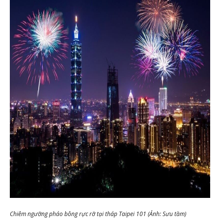
Chiêm ngưỡng pháo bông rực rỡ tại tháp Taipei 101 (Ảnh: Sưu tầm)