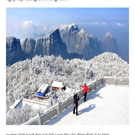
quang cảnh tuyệt đẹp của Đài Loan khi vào đông (Ảnh: Sưu tầm)