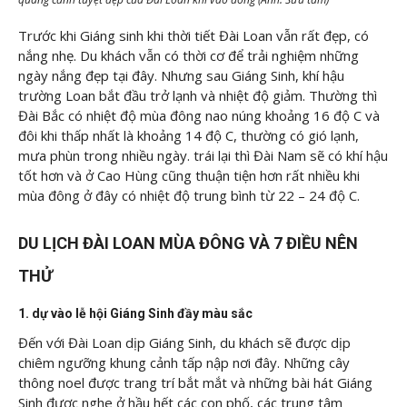
Trước khi Giáng sinh khi thời tiết Đài Loan vẫn rất đẹp, có
nắng nhẹ. Du khách vẫn có thời cơ để trải nghiệm những
ngày nắng đẹp tại đây. Nhưng sau Giáng Sinh, khí hậu
trường Loan bắt đầu trở lạnh và nhiệt độ giảm. Thường thì
Đài Bắc có nhiệt độ mùa đông nao núng khoảng 16 độ C và
đôi khi thấp nhất là khoảng 14 độ C, thường có gió lạnh,
mưa phùn trong nhiều ngày. trái lại thì Đài Nam sẽ có khí hậu
tốt hơn và ở Cao Hùng cũng thuận tiện hơn rất nhiều khi
mùa đông ở đây có nhiệt độ trung bình từ 22 – 24 độ C.
DU LỊCH ĐÀI LOAN MÙA ĐÔNG VÀ 7 ĐIỀU NÊN
THỬ
1. dự vào lễ hội Giáng Sinh đầy màu sắc
Đến với Đài Loan dịp Giáng Sinh, du khách sẽ được dịp
chiêm ngưỡng khung cảnh tấp nập nơi đây. Những cây
thông noel được trang trí bắt mắt và những bài hát Giáng
Sinh được nghe ở hầu hết các con phố, các trung tâm