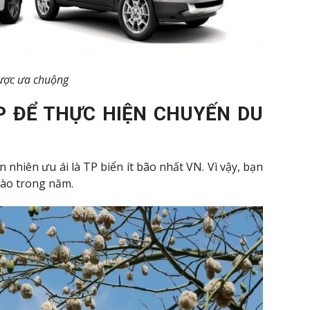
được ưa chuộng
P ĐỂ THỰC HIỆN CHUYẾN DU
nhiên ưu ái là TP biển ít bão nhất VN. Vì vậy, bạn
nào trong năm.