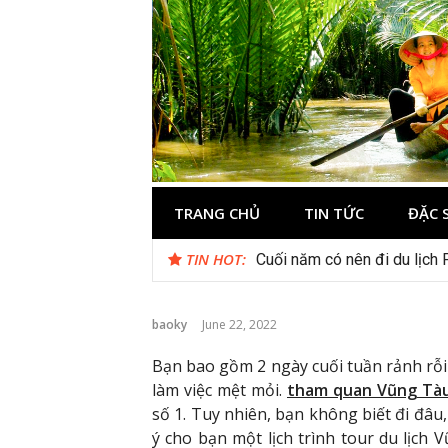
Skip
to
content
Du lịch Miền 
TRANG CHỦ
TIN TỨC
ĐẶC 
TIN HOT:
Cuối năm có nên đi du lịch
baoky
June 22, 2022
Bạn bao gồm 2 ngày cuối tuần rảnh rỗi
làm việc mệt mỏi.
tham quan Vũng Tà
số 1. Tuy nhiên, bạn không biết đi đâu
ý cho bạn một lịch trình tour du lịch 