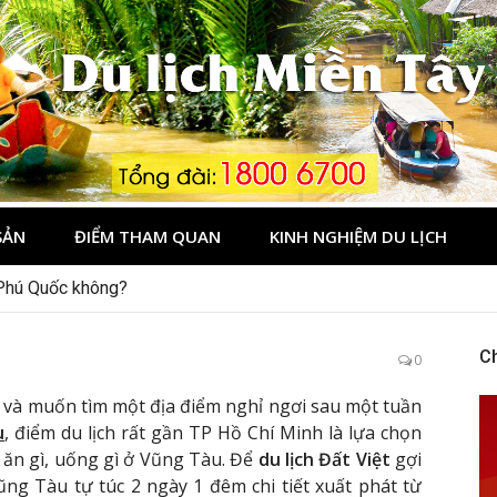
Tây
SẢN
ĐIỂM THAM QUAN
KINH NGHIỆM DU LỊCH
 Phú Quốc không?
C
0
 và muốn tìm một địa điểm nghỉ ngơi sau một tuần
u
, điểm du lịch rất gần TP Hồ Chí Minh là lựa chọn
, ăn gì, uống gì ở Vũng Tàu. Để
du lịch Đất Việt
gợi
Vũng Tàu tự túc 2 ngày 1 đêm chi tiết xuất phát từ