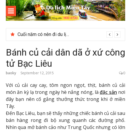
Skip
to
content
Du lịch
Miền Tây
Cuối năm có nên đi du lịch Phú Quốc không?
Bánh củ cải dân dã ở xứ công
tử Bạc Liêu
baoky
September 12, 2015
0
Với củ cải cay cay, tôm ngon ngọt, thịt, bánh củ cải
món ăn kỳ lạ trong ngày hè nắng nóng, là
đặc sản
nơi
đây bạn nên cố gắng thưởng thức trong khi ở miền
Tây.
Đến Bạc Liêu, bạn sẽ thấy những chiếc bánh củ cải sau
bán hàng rong đi bộ xung quanh các đường phố.
Nhìn qua mở bánh cảo như Trung Quốc nhưng có lớn