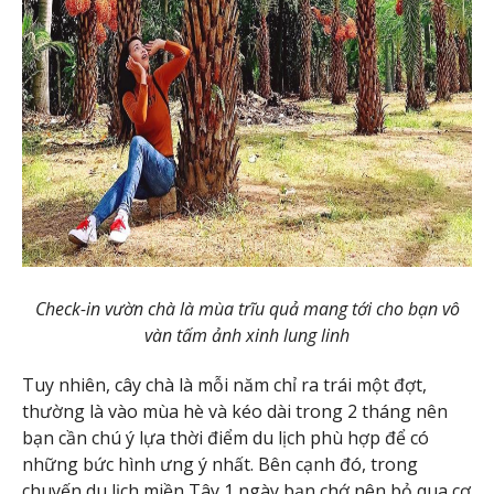
Check-in vườn chà là mùa trĩu quả mang tới cho bạn vô
vàn tấm ảnh xinh lung linh
Tuy nhiên, cây chà là mỗi năm chỉ ra trái một đợt,
thường là vào mùa hè và kéo dài trong 2 tháng nên
bạn cần chú ý lựa thời điểm du lịch phù hợp để có
những bức hình ưng ý nhất. Bên cạnh đó, trong
chuyến du lịch miền Tây 1 ngày bạn chớ nên bỏ qua cơ