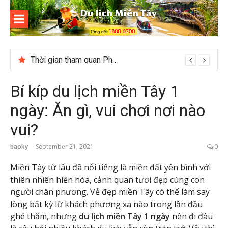
Skip
to
content
Du lịch
Miền Tây
Cuối năm có nên đi du lịch Phú Quốc không?
Bí kíp du lịch miền Tây 1
ngày: Ăn gì, vui chơi nơi nào
vui?
baoky
September 21, 2021
0
Miền Tây từ lâu đã nổi tiếng là miền đất yên bình với
thiên nhiên hiền hòa, cảnh quan tươi đẹp cùng con
người chân phương. Vẻ đẹp miền Tây có thể làm say
lòng bất kỳ lữ khách phương xa nào trong lần đầu
ghé thăm, nhưng
du lịch miền Tây 1 ngày
nên đi đâu