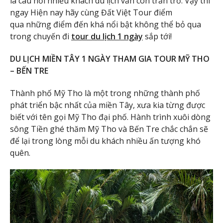
là câu hỏi nhiều khách du lịch vẫn còn trăn trở. Vậy thì
ngay Hiện nay hãy cùng Đất Việt Tour điểm
qua những điểm đến khá nổi bật không thể bỏ qua
trong chuyến đi
tour du lịch 1 ngày
sắp tới!
DU LỊCH MIỀN TÂY 1 NGÀY THAM GIA TOUR MỸ THO
– BẾN TRE
Thành phố Mỹ Tho là một trong những thành phố
phát triển bậc nhất của miền Tây, xưa kia từng được
biết với tên gọi Mỹ Tho đại phố. Hành trình xuôi dòng
sông Tiền ghé thăm Mỹ Tho và Bến Tre chắc chắn sẽ
để lại trong lòng mỗi du khách nhiều ấn tượng khó
quên.