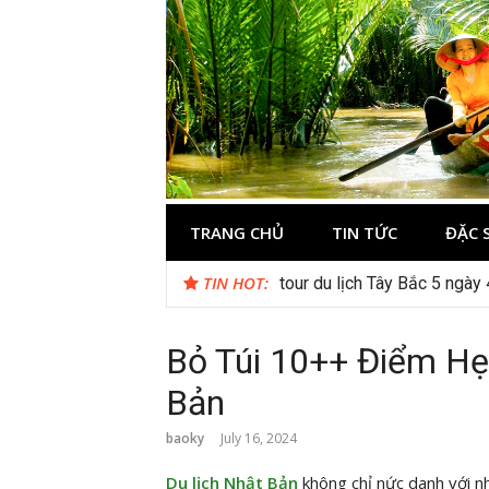
Skip
to
content
Du lịch Miền 
TRANG CHỦ
TIN TỨC
ĐẶC 
TIN HOT:
Checklist quán cà phê đẹp 
Bỏ Túi 10++ Điểm Hẹ
Bản
baoky
July 16, 2024
Du lịch Nhật Bản
không chỉ nức danh với n