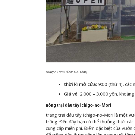
Dragon Farm (Ảnh: sưu tầm)
thời kì mở cửa:
9:00 (thứ 4), các 
Giá vé:
2.000 – 3.000 yên, khoản
nông trại dâu tây Ichigo-no-Mori
trang trại dâu tây Ichigo-no-Mori là một
vư
trồng. Đến đây bạn có thể thưởng thức các
cung cấp miễn phí. Điểm đặc biệt của vườn d
để trồng dâu được nâng lên ngang với tầm 