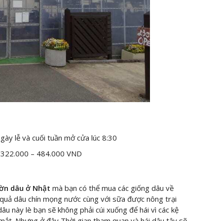
ngày lễ và cuối tuần mở cửa lúc 8:30
g 322.000 – 484.000 VND
ờn dâu ở Nhật
mà bạn có thể mua các giống dâu về
 quả dâu chín mọng nước cùng với sữa được nông trại
âu này lè bạn sẽ không phải cúi xuống để hái vì các kệ
mắt. Nhưng ở đây Thời gian tham quan và hái dâu tây sẽ