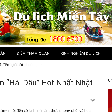
Tây
SẢN
ĐIỂM THAM QUAN
KINH NGHIỆM DU LỊCH
dịp 2/9 ở Đà Lạt nên ghé
n “Hái Dâu” Hot Nhất Nhật
C
0
hững ngôi đền cổ kính, nền ẩm thực phong phú, và hoa