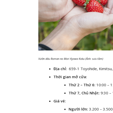
Vườn dâu Roman no Mori Kyowa Koku (Ảnh: sưu tầm)
Địa chỉ:
659-1 Toyohide, Kimitsu, 
Thời gian mở cửa:
Thứ 2 – Thứ 6:
10:00 – 1
Thứ 7, Chủ Nhật:
9:30 –
Giá vé:
Người lớn:
3.200 – 3.50