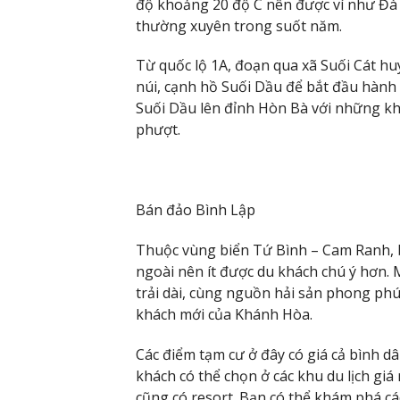
độ khoảng 20 độ C nên được ví như Đà 
thường xuyên trong suốt năm.
Từ quốc lộ 1A, đoạn qua xã Suối Cát h
núi, cạnh hồ Suối Dầu để bắt đầu hành
Suối Dầu lên đỉnh Hòn Bà với những kh
phượt.
Bán đảo Bình Lập
Thuộc vùng biển Tứ Bình – Cam Ranh, bán đa
ngoài nên ít được du khách chú ý hơn. Ma
trải dài, cùng nguồn hải sản phong phú 
khách mới của Khánh Hòa.
Các điểm tạm cư ở đây có giá cả bình d
khách có thể chọn ở các khu du lịch giá 
cũng có resort. Bạn có thể khám phá cá