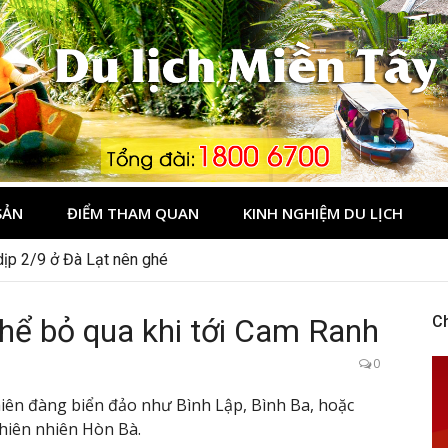
Tây
SẢN
ĐIỂM THAM QUAN
KINH NGHIỆM DU LỊCH
ành trình khám phá di sản nổi tiếng
dịp 2/9 ở Đà Lạt nên ghé
hể bỏ qua khi tới Cam Ranh
C
0
hiên đàng biển đảo như Bình Lập, Bình Ba, hoặc
hiên nhiên Hòn Bà.