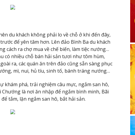
nên du khách không phải lo về chỗ ở khi đến đây,
g trước để yên tâm hơn. Lên đảo Bình Ba du khách
ng cách ra chợ mua về chế biến, làm tiệc nướng…
u có nhiều chỗ bán hải sản tươi như tôm hùm,
goài ra, các quán ăn trên đảo cũng sẵn sàng phục
ướng, mì, nui, hủ tíu, sinh tố, bánh tráng nướng…
tự khám phá, trải nghiệm câu mực, ngắm san hô,
ãi Chướng là nơi ăn nhập để ngắm bình minh, Bãi
để tắm, lặn ngắm san hô, bắt hải sản.