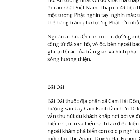
ốc cao nhất Việt Nam. Tháp có 49 tiểu 
một tượng Phật nghìn tay, nghìn mắt; t
thế hàng trăm pho tượng Phật lớn nhỏ
Ngoài ra chùa Ốc còn có con đường xuố
công từ đá san hô, vỏ ốc, bên ngoài ba
ghi lại tội ác của trần gian và hình ph
sống hướng thiện.
Bãi Dài
Bãi Dài thuộc địa phận xã Cam Hải Đông
hướng sân bay Cam Ranh tầm hơn 10 km 
vẫn thu hút du khách khắp nơi bởi vẻ đ
hiếm có, mịn và biển sạch tạo điều kiện
ngoài khám phá biển còn có dịp nghỉ dư
mới như The Anam, Duyên Hà, Fusion, 