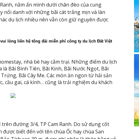
Ranh, nằm ẩn mình dưới chân đèo của cung
y nổi danh với những bãi cát trắng mịn và làn
hác du lịch nhiều nên vẫn còn giữ nguyên được
 vui lòng liên hệ tổng đài miễn phí công ty du lịch Đất Việt 
homestay, nhà bè hay cắm trại. Những điểm du lịch
là Bãi Bình Tiên, Bãi Kinh, Bãi Nước Ngọt, Bãi
 Trứng, Bãi Cây Me. Các món ăn ngon từ hải sản
 cầu gai, cá kình… cũng là trải nghiệm du khách
 trên đường 3/4, TP Cam Ranh. Do sử dụng cốt
n được biết đến với tên chùa Ốc hay chùa San
 Bảo Tích cao 39 m, được ghi nhận là tháp bằng vỏ