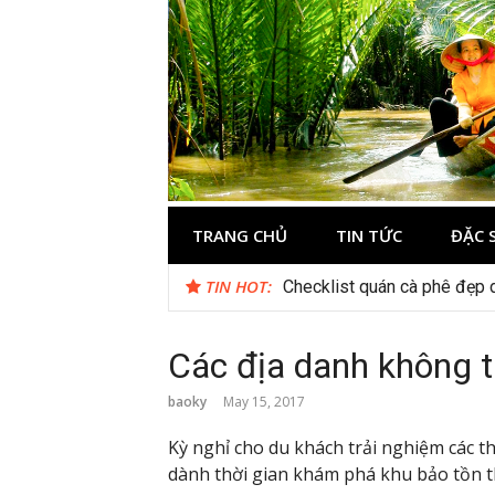
Skip
to
content
Du lịch Miền 
TRANG CHỦ
TIN TỨC
ĐẶC 
TIN HOT:
Du lịch Hạ Long Tết 2026: H
Checklist quán cà phê đẹp 
Các địa danh không t
baoky
May 15, 2017
Kỳ nghỉ cho du khách trải nghiệm các t
dành thời gian khám phá khu bảo tồn t