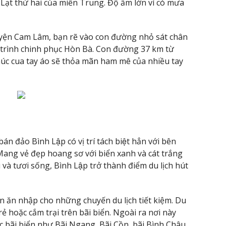
Lạt thứ hai của miền Trung. Độ ẩm lớn vì có mưa
uyện Cam Lâm, bạn rẽ vào con đường nhỏ sát chân
 trình chinh phục Hòn Bà. Con đường 37 km từ
úc cua tay áo sẽ thỏa mãn ham mê của nhiều tay
̉o Bình Lập có vị trí tách biệt hẳn với bên
ng vẻ đẹp hoang sơ với biển xanh và cát trắng
và tươi sống, Bình Lập trở thành điểm du lịch hút
ân ăn nhập cho những chuyến du lịch tiết kiệm. Du
rẻ hoặc cắm trại trên bãi biển. Ngoài ra nơi này
c bãi biển như Bãi Ngang, Bãi Cồn, bãi Bình Châu