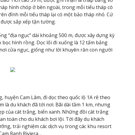
tháp hình chóp ở bên ngoài, trong mỗi tiểu tháp có
rên đỉnh mỗi tiểu tháp lại có một bảo tháp nhỏ. Cứ
 được sắp xếp tận tường.
ng “địa ngục” dài khoảng 500 m, được xây dựng kỳ
o bọc hình rồng. Dọc lối đi xuống là 12 tấm bảng
ạt nơi cửa ngục, giống như lời khuyên răn con người
, huyện Cam Lâm, đi dọc theo quốc lộ 1A rẽ theo
là du khách đã tới nơi. Bãi dài tầm 1 km, nhưng
ẹp của cát trắng, biển xanh. Những đồi cát trắng
 an toàn cho du khách bơi lội. Tới đây du khách
ỡng, trải nghiệm các dịch vụ trong các khu resort
Cam Ranh Riviera…