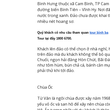
Bình Hưng thuộc xã Cam Bình, TP Cam 
đường biển Bình Tiên – Vĩnh Hy. Nơi đâ
nước trong xanh. Đảo chưa được khai t
nhiều nét hoang sơ.
Quý khách có nhu cầu tham quan 
tour bình ba
 
Tour tại đây 1800 6700.
Khách lên đảo có thể chọn ở nhà nghỉ, 
trên đảo mà du khách không thể bỏ qua 
Chuối, ngọn hải đăng Hòn Chút, Bãi Đá
như tôm hùm, bún chả cá, bánh căn mực,
phải thử khi tới đảo.
Chùa Ốc
Từ Vân là ngôi chùa được xây năm 1968
yếu vỏ ốc và san hô để xây nên chùa cò
Hô. Ấn tượng nhất với du khách là tháp