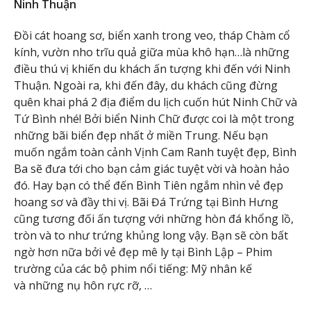
Ninh Thuận
Đồi cát hoang sơ, biển xanh trong veo, tháp Chàm cổ
kính, vườn nho trĩu quả giữa mùa khô hạn…là những
điều thú vị khiến du khách ấn tượng khi đến với Ninh
Thuận. Ngoài ra, khi đến đây, du khách cũng đừng
quên khai phá 2 địa điểm du lịch cuốn hút Ninh Chữ và
Tứ Bình nhé! Bởi biển Ninh Chữ được coi là một trong
những bãi biển đẹp nhất ở miền Trung. Nếu bạn
muốn ngắm toàn cảnh Vịnh Cam Ranh tuyệt đẹp, Bình
Ba sẽ đưa tới cho bạn cảm giác tuyệt vời và hoàn hảo
đó. Hay bạn có thể đến Bình Tiên ngắm nhìn vẻ đẹp
hoang sơ và đầy thi vị. Bãi Đá Trứng tại Bình Hưng
cũng tương đối ấn tượng với những hòn đá khổng lồ,
tròn và to như trứng khủng long vậy. Bạn sẽ còn bất
ngờ hơn nữa bởi vẻ đẹp mê ly tại Bình Lập – Phim
trường của các bộ phim nổi tiếng: Mỹ nhân kế
và những nụ hôn rực rỡ, …