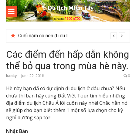
Skip
to
content
Du lịch
Miền Tây
Cuối năm có nên đi du lịch Phú Quốc không?
Các điểm đến hấp dẫn không
thể bỏ qua trong mùa hè này.
baoky
June 22, 2018
0
Hè này bạn đã có dự định đi du lịch ở đâu chưa? Nếu
chưa thì bạn hãy cùng Đất Việt Tour tìm hiểu những
địa điểm du lịch Châu Á lôi cuốn này nhé! Chắc hẳn nó
sẽ giúp cho bạn biết thêm 1 một số lựa chọn cho kỳ
nghỉ dưỡng sắp tới!
Nhật Bản