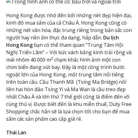
Hong Kong được nhớ đến bởi những nét đẹp hiện đại,
kinh đô mua sắm của cả Châu Á. Hong Kong cũng có
những nét văn hóa, đặc trung riêng trong bản sắc con
người hay nền ẩm thực đa dạng, hấp dẫn.
Du lịch
Hong Kong
bạn có thể tham quan “Trung Tâm Hội
Nghị Triển Lãm’’ – Với bức vách bằng kính trải rộng và
2
mái nhôm 40.000 m
chạm khắc hình ảnh một con
chim biển đang vút bay. Đây là một công trình bước
ngoặt lớn của Hong Kong, một trung tâm nổi tiếng
trên toàn cầu. Cầu Thanh Mã (Tsing Ma Bridge) nối
liền hai hòn đảo Tsing Yi và Ma Wan là cầu treo đẹp
nhất Châu Á và lớn thứ 7 thế giới cũng là điểm đến vô
cùng thú vị. Được biết đến là khu miễn thuế, Duty Free
Shopping chắc hẳn sẽ là lựa chọn tốt cho bạn để mua
sắm các sản phẩm cao cấp giá rẻ.
Thái Lan