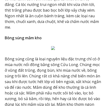
đắng. Cá lóc nướng trui ngon nhất khi vừa chín tới,
thịt trắng phau được bao bọc bởi lớp vảy cháy xém.
Ngon nhất là ăn cuộn bánh tráng, kèm các loại rau
thơm, chuối xanh, dưa chuột, khế và chấm nước mắm
me.
Bông súng mắm kho
Bông súng cũng là loại nguyên liệu đặc trưng chỉ có ở
mùa nước nổi đồng bằng sông Cửu Long. Chúng mọc
ở vũng đất trũng, đọng bùn, khi mùa nước về, bông
súng trồi lên. Chúng rất có khả năng chế biến món ăn
sau khi được tước hết lớp vỏ bên ngoài, xắt khúc ngắn
và để ráo nước. Mắm dùng để kho thường là cá linh
hoặc cá sặc. Mắm phải nấu nước sôi bỏ vào, lọc bỏ
xương, bỏ sả bằm, rồi tép, hến hay cá lóc được bỏ vào
đúng lúc khi mắm vừa sôi lại. Mắm kho thơm ngon