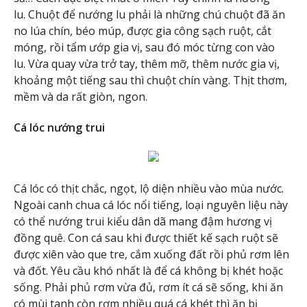
lu. Chuột để nướng lu phải là những chú chuột đã ăn
no lúa chín, béo múp, được gia công sạch ruột, cắt
móng, rồi tẩm ướp gia vị, sau đó móc từng con vào
lu. Vừa quay vừa trở tay, thêm mỡ, thêm nước gia vị,
khoảng một tiếng sau thì chuột chín vàng. Thịt thơm,
mềm và da rất giòn, ngon.
Cá lóc nướng trui
Cá lóc có thịt chắc, ngọt, lộ diện nhiều vào mùa nước.
Ngoài canh chua cá lóc nổi tiếng, loại nguyên liệu này
có thể nướng trui kiểu dân dã mang đậm hương vị
đồng quê. Con cá sau khi được thiết kế sạch ruột sẽ
được xiên vào que tre, cắm xuống đất rồi phủ rơm lên
và đốt. Yêu cầu khó nhất là để cá không bị khét hoặc
sống. Phải phủ rơm vừa đủ, rơm ít cá sẽ sống, khi ăn
có mùi tanh còn rơm nhiều quá cá khét thì ăn bị