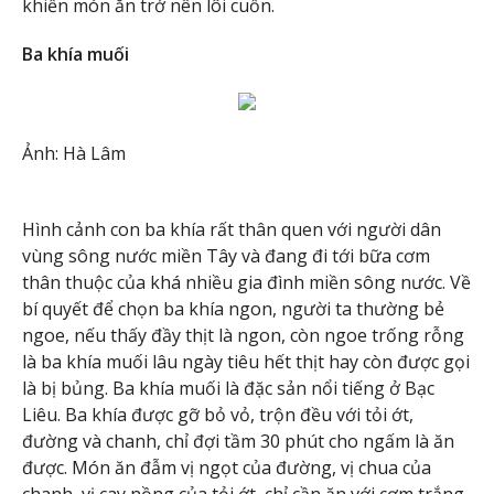
khiến món ăn trở nên lôi cuốn.
Ba khía muối
Ảnh: Hà Lâm
Hình cảnh con ba khía rất thân quen với người dân
vùng sông nước miền Tây và đang đi tới bữa cơm
thân thuộc của khá nhiều gia đình miền sông nước. Về
bí quyết để chọn ba khía ngon, người ta thường bẻ
ngoe, nếu thấy đầy thịt là ngon, còn ngoe trống rỗng
là ba khía muối lâu ngày tiêu hết thịt hay còn được gọi
là bị bủng. Ba khía muối là đặc sản nổi tiếng ở Bạc
Liêu. Ba khía được gỡ bỏ vỏ, trộn đều với tỏi ớt,
đường và chanh, chỉ đợi tầm 30 phút cho ngấm là ăn
được. Món ăn đẫm vị ngọt của đường, vị chua của
chanh, vị cay nồng của tỏi ớt, chỉ cần ăn với cơm trắng