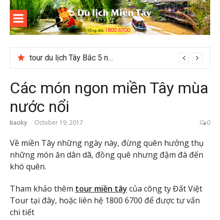
Skip
to
content
Du lịch
Miền Tây
Checklist quán cà phê đẹp dịp 2/9 ở Đà Lạt nên ghé
Các món ngon miền Tây mùa
nước nổi
baoky
October 19, 2017
0
Về miền Tây những ngày này, đừng quên hưởng thụ
những món ăn dân dã, đồng quê nhưng đậm đà đến
khó quên.
Tham khảo thêm
tour miền tây
của công ty Đất Việt
Tour tại đây, hoặc liên hệ 1800 6700 để được tư vấn
chi tiết