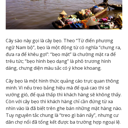
Cây sào này gọi là cây bẹo. Theo “Từ điển phương
ngữ Nam bộ”, bẹo là một động từ có nghĩa “chưng ra,
đưa ra để khêu gợi”: “bẹo mặt” là chường mặt ra để
trêu tức; “bẹo hình bẹo dạng” là phô trương hình
dáng, chưng diện màu sắc có ý khoe khoang.
Cây bẹo là một hình thức quảng cáo trực quan thông
minh. Vì nếu treo bảng hiệu mà để quá cao thì sẽ
vướng gió, để quá thấp thì khách hàng sẽ không thấy.
Còn với cây bẹo thì khách hàng chỉ cần đứng từ xa
nhìn vào là đã biết trên ghe bán những mặt hàng nào.
Tuy nguyên tắc chung là “treo gì bán nấy”, nhưng cư
dân chợ nổi đã tổng kết được ba trường hợp ngoại lệ.