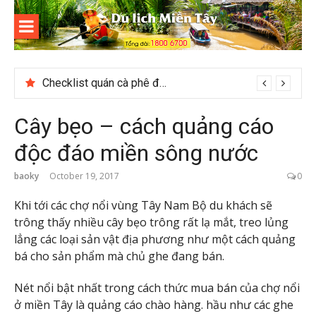
Skip
to
content
Du lịch
Miền Tây
Thời gian tham quan Phong Nha Kẻ Bàng
Cây bẹo – cách quảng cáo
độc đáo miền sông nước
baoky
October 19, 2017
0
Khi tới các chợ nổi vùng Tây Nam Bộ du khách sẽ
trông thấy nhiều cây bẹo trông rất lạ mắt, treo lủng
lẳng các loại sản vật địa phương như một cách quảng
bá cho sản phẩm mà chủ ghe đang bán.
Nét nổi bật nhất trong cách thức mua bán của chợ nổi
ở miền Tây là quảng cáo chào hàng. hầu như các ghe