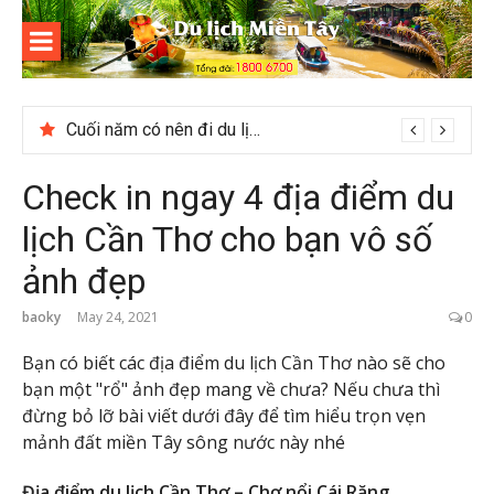
Skip
to
content
Du lịch
Miền Tây
Cuối năm có nên đi du lịch Phú Quốc không?
Check in ngay 4 địa điểm du
lịch Cần Thơ cho bạn vô số
ảnh đẹp
baoky
May 24, 2021
0
Bạn có biết các địa điểm du lịch Cần Thơ nào sẽ cho
bạn một "rổ" ảnh đẹp mang về chưa? Nếu chưa thì
đừng bỏ lỡ bài viết dưới đây để tìm hiểu trọn vẹn
mảnh đất miền Tây sông nước này nhé
Địa điểm du lịch Cần Thơ – Chợ nổi Cái Răng