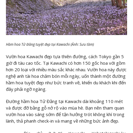
Hầm hoa Tử Đằng tuyệt đẹp tại Kawachi (Ảnh: Sưu tầm)
Vườn hoa Kawachi đẹp tựa thiên đường, cách Tokyo gần 5
giờ đi tàu cao tốc. Tại Kawachi có hơn 150 gốc hoa với gồm
hơn 20 loại với nhiều màu sắc khác nhau. Vườn hoa này được
nghệ anh tài hoa chăm bón mỗi ngày, uốn thành một đường
hầm hoa tuyệt đẹp như bức tranh vẽ, khiến du khách khi đến
đây phải ngỡ ngàng.
Đường hầm hoa Tử Đằng tại Kawachi dài khoảng 110 mét
và được đỡ bằng gỗ nở rộ vào mùa hè. Bạn nên tham quan
vườn hoa vào sáng sớm để tận hưởng trót không khí trong
lành, thả phanh check-in và mang về những bức ảnh đẹp.