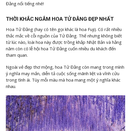
Đằng nổi tiếng nhé!
THỜI KHẮC NGẮM HOA TỬ ĐẰNG ĐẸP NHẤT
Hoa Tử Đằng (hay có tên gọi khác là hoa Fuji). Có rất nhiều
thắc mắc về cỗi nguồn của Tử Đằng. Thế nhưng không biết
từ lúc nào, loài hoa này được trồng khắp Nhật Bản và hằng
năm còn có lễ hội hoa Tử Đằng cuốn nhiều du khách đến
tham quan.
Ngoài vẻ đẹp thơ mộng, hoa Tử Đằng còn mang trong mình
ý nghĩa may mắn, diễn tả cuộc sống mãnh liệt và vĩnh cửu
trong tình ái. Tùy mỗi màu mà hoa mang một ý nghĩa khác
nhau.