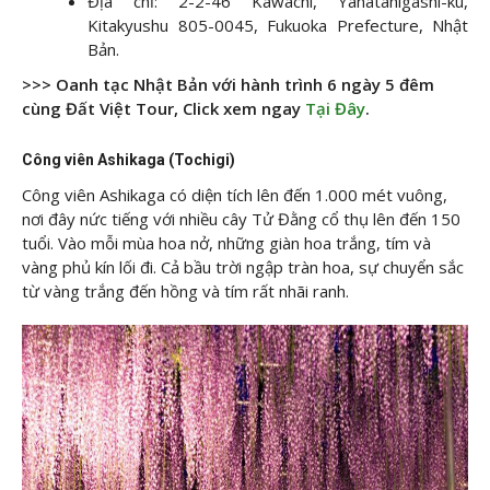
Địa chỉ: 2-2-46 Kawachi, Yahatahigashi-ku,
Kitakyushu 805-0045, Fukuoka Prefecture, Nhật
Bản.
>>> Oanh tạc Nhật Bản với hành trình 6 ngày 5 đêm
cùng Đất Việt Tour, Click xem ngay
Tại Đây
.
Công viên Ashikaga (Tochigi)
Công viên Ashikaga có diện tích lên đến 1.000 mét vuông,
nơi đây nức tiếng với nhiều cây Tử Đằng cổ thụ lên đến 150
tuổi. Vào mỗi mùa hoa nở, những giàn hoa trắng, tím và
vàng phủ kín lối đi. Cả bầu trời ngập tràn hoa, sự chuyển sắc
từ vàng trắng đến hồng và tím rất nhãi ranh.