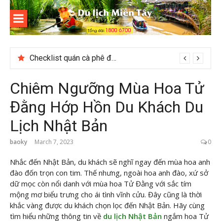
Skip
to
content
Du lịch
Miền Tây
Du lịch Hạ Long Tết 2026: Hành trình khám phá di sản nổi tiếng
Checklist quán cà phê đẹp dịp 2/9 ở Đà Lạt nên ghé
Chiêm Ngưỡng Mùa Hoa Tử
Đằng Hớp Hồn Du Khách Du
Lịch Nhật Bản
baoky
March 7, 2023
0
Nhắc đến Nhật Bản, du khách sẽ nghĩ ngay đến mùa hoa anh
đào đốn trọn con tim. Thế nhưng, ngoài hoa anh đào, xứ sở
dữ mọc còn nổi danh với mùa hoa Tử Đằng với sắc tím
mộng mơ biểu trưng cho ái tình vĩnh cửu. Đây cũng là thời
khắc vàng được du khách chọn lọc đến Nhật Bản. Hãy cùng
tìm hiểu những thông tin về
du lịch Nhật Bản
ngắm hoa Tử