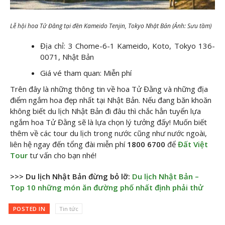
Lễ hội hoa Tử Đằng tại đền Kameido Tenjin, Tokyo Nhật Bản (Ảnh: Sưu tầm)
Địa chỉ: 3 Chome-6-1 Kameido, Koto, Tokyo 136-
0071, Nhật Bản
Giá vé tham quan: Miễn phí
Trên đây là những thông tin về hoa Tử Đằng và những địa
điểm ngắm hoa đẹp nhất tại Nhật Bản. Nếu đang băn khoăn
không biết du lịch Nhật Bản đi đâu thì chắc hẳn tuyển lựa
ngắm hoa Tử Đằng sẽ là lựa chọn lý tưởng đấy! Muốn biết
thêm về các tour du lịch trong nước cũng như nước ngoài,
liên hệ ngay đến tổng đài miễn phí
1800 6700
để
Đất Việt
Tour
tư vấn cho bạn nhé!
>>> Du lịch Nhật Bản đừng bỏ lỡ:
Du lịch Nhật Bản –
Top 10 những món ăn đường phố nhất định phải thử
POSTED IN
Tin tức