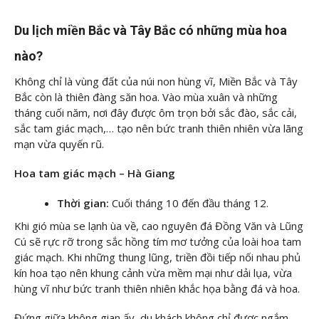
Du lịch miền Bắc và Tây Bắc có những mùa hoa
nào?
Không chỉ là vùng đất của núi non hùng vĩ, Miền Bắc và Tây
Bắc còn là thiên đàng săn hoa. Vào mùa xuân và những
tháng cuối năm, nơi đây được ôm trọn bởi sắc đào, sắc cải,
sắc tam giác mạch,… tạo nên bức tranh thiên nhiên vừa lãng
mạn vừa quyến rũ.
Hoa tam giác mạch – Hà Giang
Thời gian:
Cuối tháng 10 đến đầu tháng 12.
Khi gió mùa se lạnh ùa về, cao nguyên đá Đồng Văn và Lũng
Cú sẽ rực rỡ trong sắc hồng tím mơ tưởng của loài hoa tam
giác mạch. Khi những thung lũng, triền đồi tiếp nối nhau phủ
kín hoa tạo nên khung cảnh vừa mềm mại như dải lụa, vừa
hùng vĩ như bức tranh thiên nhiên khắc họa bằng đá và hoa.
Đứng giữa không gian ấy, du khách không chỉ được ngắm