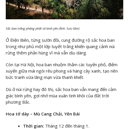
Sắc ban trắng phảng phất vẻ bình yên (Ảnh: Sưu tầm)
Ở Điện Biên, từng sườn đồi, cung đường rộ sắc hoa ban
trong như phủ một lớp tuyết trắng khiến quang cảnh núi
rừng thêm phần hùng vĩ mà vẫn dịu dàng.
Còn tại Hà Nội, hoa ban nhuộm thắm các tuyến phố, điểm
xuyến giữa mái ngói rêu phong và hàng cây xanh, tạo nên
bức tranh vừa lãng mạn vừa thanh khiết.
Dù ở núi rừng hay đô thị, sắc hoa ban vẫn mang đến cảm
giác bình yên, gợi nhớ mùa xuân tinh khôi của đất trời
phương Bắc.
Hoa tớ dày – Mù Cang Chải, Yên Bái
Thời gian:
Tháng 12 đến tháng 1.