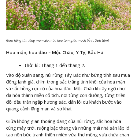
Gam hồng tím lãng mạn của mùa hoa tam giác mạch (Ảnh: Sưu tầm)
Hoa mận, hoa đào – Mộc Châu, Y Tý, Bắc Hà
thời kì:
Tháng 1 đến tháng 2.
Vào độ xuân sang, núi rừng Tây Bắc như bừng tỉnh sau mùa
đông lạnh giá, chìm trong sắc trắng tinh khôi của hoa mận
và sắc hồng rực rỡ của hoa đào. Mộc Châu khi ấy ngỡ như
đã hóa thành miền cổ tích, nơi từng con đường, từng triền
đồi đều tràn ngập hương sắc, dẫn lối du khách bước vào
quang cảnh lãng mạn và sơ khai.
Giữa không gian thoáng đãng của núi rừng, sắc hoa hòa
cùng mây trời, ruộng bậc thang và những mái nhà sàn lấp ló,
tạo nên bức tranh thiên nhiên vừa thơ mộng vừa chứa chan