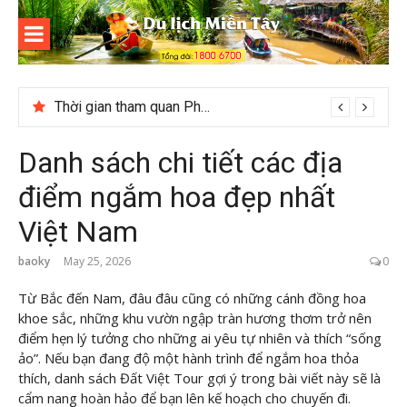
Skip
to
content
Du lịch
Miền Tây
Thời gian tham quan Phong Nha Kẻ Bàng
Cuối năm có nên đi du lịch Phú Quốc không?
Danh sách chi tiết các địa
điểm ngắm hoa đẹp nhất
Việt Nam
baoky
May 25, 2026
0
Từ Bắc đến Nam, đâu đâu cũng có những cánh đồng hoa
khoe sắc, những khu vườn ngập tràn hương thơm trở nên
điểm hẹn lý tưởng cho những ai yêu tự nhiên và thích “sống
ảo”. Nếu bạn đang độ một hành trình để ngắm hoa thỏa
thích, danh sách Đất Việt Tour gợi ý trong bài viết này sẽ là
cẩm nang hoàn hảo để bạn lên kế hoạch cho chuyến đi.