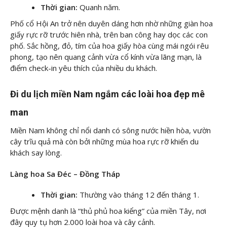
Thời gian:
Quanh năm.
Phố cổ Hội An trở nên duyên dáng hơn nhờ những giàn hoa
giấy rực rỡ trước hiên nhà, trên ban công hay dọc các con
phố. Sắc hồng, đỏ, tím của hoa giấy hòa cùng mái ngói rêu
phong, tạo nên quang cảnh vừa cổ kính vừa lãng mạn, là
điểm check-in yêu thích của nhiều du khách.
Đi du lịch miền Nam ngắm các loài hoa đẹp mê
man
Miền Nam không chỉ nổi danh có sông nước hiền hòa, vườn
cây trĩu quả mà còn bởi những mùa hoa rực rỡ khiến du
khách say lòng.
Làng hoa Sa Đéc – Đồng Tháp
Thời gian:
Thường vào tháng 12 đến tháng 1.
Được mệnh danh là “thủ phủ hoa kiểng” của miền Tây, nơi
đây quy tụ hơn 2.000 loài hoa và cây cảnh.