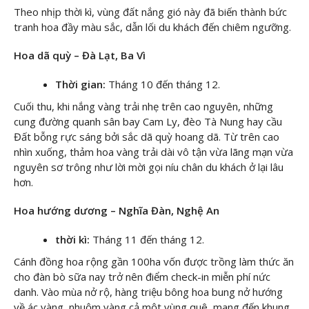
Theo nhịp thời kì, vùng đất nắng gió này đã biến thành bức
tranh hoa đầy màu sắc, dẫn lối du khách đến chiêm ngưỡng.
Hoa dã quỳ – Đà Lạt, Ba Vì
Thời gian:
Tháng 10 đến tháng 12.
Cuối thu, khi nắng vàng trải nhẹ trên cao nguyên, những
cung đường quanh sân bay Cam Ly, đèo Tà Nung hay cầu
Đất bỗng rực sáng bởi sắc dã quỳ hoang dã. Từ trên cao
nhìn xuống, thảm hoa vàng trải dài vô tận vừa lãng mạn vừa
nguyên sơ trông như lời mời gọi níu chân du khách ở lại lâu
hơn.
Hoa hướng dương – Nghĩa Đàn, Nghệ An
thời kì:
Tháng 11 đến tháng 12.
Cánh đồng hoa rộng gần 100ha vốn được trồng làm thức ăn
cho đàn bò sữa nay trở nên điểm check-in miễn phí nức
danh. Vào mùa nở rộ, hàng triệu bông hoa bung nở hướng
về ác vàng, nhuộm vàng cả một vùng quê, mang đến khung