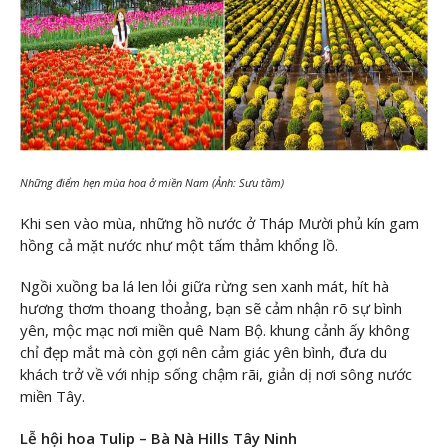
Những điểm hẹn mùa hoa ở miền Nam (Ảnh: Sưu tầm)
Khi sen vào mùa, những hồ nước ở Tháp Mười phủ kín gam
hồng cả mặt nước như một tấm thảm khổng lồ.
Ngồi xuồng ba lá len lỏi giữa rừng sen xanh mát, hít hà
hương thơm thoang thoảng, bạn sẽ cảm nhận rõ sự bình
yên, mộc mạc nơi miền quê Nam Bộ. khung cảnh ấy không
chỉ đẹp mắt mà còn gợi nên cảm giác yên bình, đưa du
khách trở về với nhịp sống chậm rãi, giản dị nơi sông nước
miền Tây.
Lễ hội hoa Tulip – Bà Nà Hills Tây Ninh