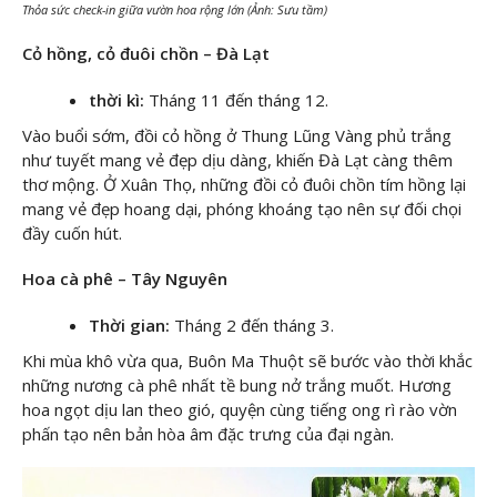
Thỏa sức check-in giữa vườn hoa rộng lớn (Ảnh: Sưu tầm)
Cỏ hồng, cỏ đuôi chồn – Đà Lạt
thời kì:
Tháng 11 đến tháng 12.
Vào buổi sớm, đồi cỏ hồng ở Thung Lũng Vàng phủ trắng
như tuyết mang vẻ đẹp dịu dàng, khiến Đà Lạt càng thêm
thơ mộng. Ở Xuân Thọ, những đồi cỏ đuôi chồn tím hồng lại
mang vẻ đẹp hoang dại, phóng khoáng tạo nên sự đối chọi
đầy cuốn hút.
Hoa cà phê – Tây Nguyên
Thời gian:
Tháng 2 đến tháng 3.
Khi mùa khô vừa qua, Buôn Ma Thuột sẽ bước vào thời khắc
những nương cà phê nhất tề bung nở trắng muốt. Hương
hoa ngọt dịu lan theo gió, quyện cùng tiếng ong rì rào vờn
phấn tạo nên bản hòa âm đặc trưng của đại ngàn.