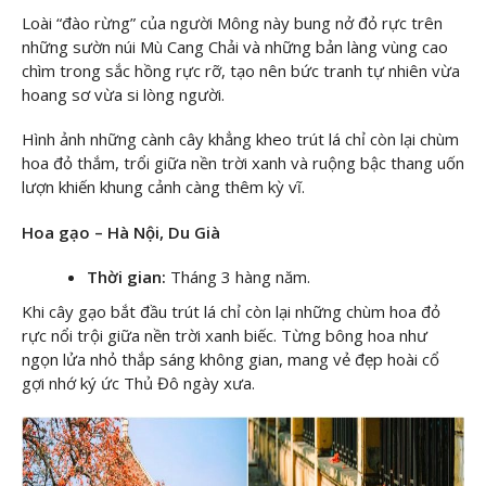
Loài “đào rừng” của người Mông này bung nở đỏ rực trên
những sườn núi Mù Cang Chải và những bản làng vùng cao
chìm trong sắc hồng rực rỡ, tạo nên bức tranh tự nhiên vừa
hoang sơ vừa si lòng người.
Hình ảnh những cành cây khẳng kheo trút lá chỉ còn lại chùm
hoa đỏ thắm, trổi giữa nền trời xanh và ruộng bậc thang uốn
lượn khiến khung cảnh càng thêm kỳ vĩ.
Hoa gạo – Hà Nội, Du Già
Thời gian:
Tháng 3 hàng năm.
Khi cây gạo bắt đầu trút lá chỉ còn lại những chùm hoa đỏ
rực nổi trội giữa nền trời xanh biếc. Từng bông hoa như
ngọn lửa nhỏ thắp sáng không gian, mang vẻ đẹp hoài cổ
gợi nhớ ký ức Thủ Đô ngày xưa.