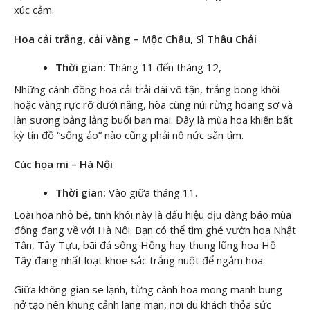
xúc cảm.
Hoa cải trắng, cải vàng – Mộc Châu, Sì Thâu Chải
Thời gian:
Tháng 11 đến tháng 12,
Những cánh đồng hoa cải trải dài vô tận, trắng bong khôi
hoặc vàng rực rỡ dưới nắng, hòa cùng núi rừng hoang sơ và
làn sương bảng lảng buổi ban mai. Đây là mùa hoa khiến bất
kỳ tín đồ “sống ảo” nào cũng phải nô nức săn tìm.
Cúc họa mi – Hà Nội
Thời gian:
Vào giữa tháng 11.
Loài hoa nhỏ bé, tinh khôi này là dấu hiệu dịu dàng báo mùa
đông đang về với Hà Nội. Bạn có thể tìm ghé vườn hoa Nhật
Tân, Tây Tựu, bãi đá sông Hồng hay thung lũng hoa Hồ
Tây đang nhất loạt khoe sắc trắng nuột để ngắm hoa.
Giữa không gian se lạnh, từng cánh hoa mong manh bung
nở tạo nên khung cảnh lãng mạn, nơi du khách thỏa sức