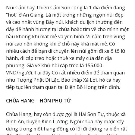
Núi Cấm hay Thiên Cấm Sơn cũng là 1 địa điểm đang
“hot” ở An Giang. Là một trong những ngọn núi đẹp
và cao nhất vùng Bảy núi, khách du lịch thường đến
đây để hành hương tại chùa hoặc tìm về cho mình một
bầu không khí mát mẻ và yên bình. Vì nằm trên vùng
núi cao nên không khí ở chỗ này khá mát mẻ. Có
nhiều cách để bạn di chuyển lên núi gồm đi xe ô tô lữ
hành, đi cáp treo hoặc thuê xe máy của dân địa
phương. Giá vé khứ hồi cáp treo là 155.000
VND/người. Tại đây Có rất nhiều điểm để tham quan
như Tượng Phật Di Lặc, Bảo tháp Xá Lợi, hồ cá hay
tiếp tục lên tham quan tại Điện Bồ Hong trên đỉnh.
CHÙA HANG – HÒN PHỤ TỬ
Chùa Hang, hay còn được gọi là Hải Sơn Tự, thuộc xã
Bình An, huyện Kiên Lương. Ngôi chùa này được xây
dựng trong một hang động có lối đi thông ra biển rất