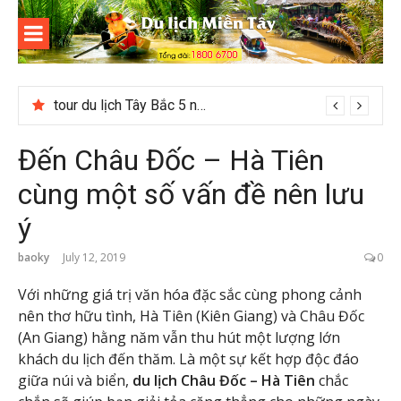
Skip
to
content
Du lịch
Miền Tây
tour du lịch Tây Bắc 5 ngày 4 đêm giá hời
Đến Châu Đốc – Hà Tiên
cùng một số vấn đề nên lưu
ý
baoky
July 12, 2019
0
Với những giá trị văn hóa đặc sắc cùng phong cảnh
nên thơ hữu tình, Hà Tiên (Kiên Giang) và Châu Đốc
(An Giang) hằng năm vẫn thu hút một lượng lớn
khách du lịch đến thăm. Là một sự kết hợp độc đáo
giữa núi và biển,
du lịch Châu Đốc – Hà Tiên
chắc