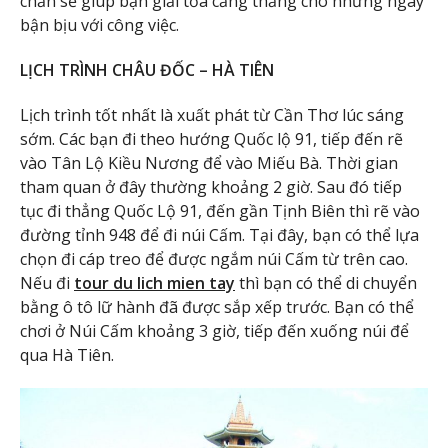
chắn sẽ giúp bạn giải tỏa căng thẳng cho những ngày
bận bịu với công việc.
LỊCH TRÌNH CHÂU ĐỐC – HÀ TIÊN
Lịch trình tốt nhất là xuất phát từ Cần Thơ lúc sáng
sớm. Các bạn đi theo hướng Quốc lộ 91, tiếp đến rẽ
vào Tân Lộ Kiều Nương để vào Miếu Bà. Thời gian
tham quan ở đây thường khoảng 2 giờ. Sau đó tiếp
tục đi thẳng Quốc Lộ 91, đến gần Tịnh Biên thì rẽ vào
đường tỉnh 948 để đi núi Cấm. Tại đây, bạn có thể lựa
chọn đi cáp treo để được ngắm núi Cấm từ trên cao.
Nếu đi
tour du lich mien tay
thì bạn có thể di chuyển
bằng ô tô lữ hành đã được sắp xếp trước. Bạn có thể
chơi ở Núi Cấm khoảng 3 giờ, tiếp đến xuống núi để
qua Hà Tiên.