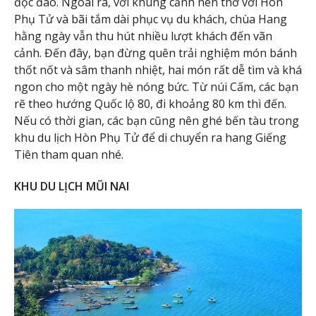
độc đáo. Ngoài ra, với khung cảnh nên thơ với Hòn
Phụ Tử và bãi tắm dài phục vụ du khách, chùa Hang
hằng ngày vẫn thu hút nhiều lượt khách đến vãn
cảnh. Đến đây, bạn đừng quên trải nghiệm món bánh
thốt nốt và sâm thanh nhiệt, hai món rất dễ tìm và khá
ngon cho một ngày hè nóng bức. Từ núi Cấm, các bạn
rẽ theo hướng Quốc lộ 80, đi khoảng 80 km thì đến.
Nếu có thời gian, các bạn cũng nên ghé bến tàu trong
khu du lịch Hòn Phụ Tử để di chuyển ra hang Giếng
Tiên tham quan nhé.
KHU DU LỊCH MŨI NAI