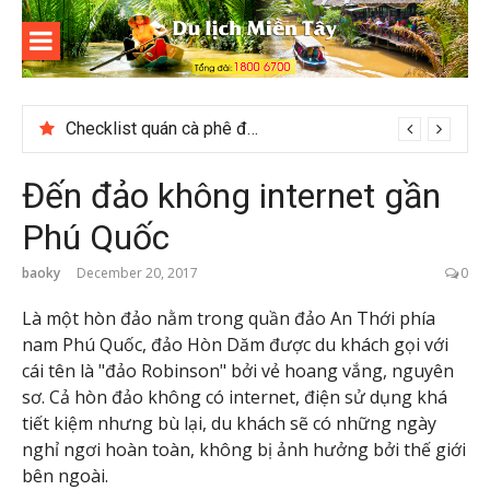
Skip
to
content
Du lịch
Miền Tây
Checklist quán cà phê đẹp dịp 2/9 ở Đà Lạt nên ghé
Đến đảo không internet gần
Phú Quốc
baoky
December 20, 2017
0
Là một hòn đảo nằm trong quần đảo An Thới phía
nam Phú Quốc, đảo Hòn Dăm được du khách gọi với
cái tên là "đảo Robinson" bởi vẻ hoang vắng, nguyên
sơ. Cả hòn đảo không có internet, điện sử dụng khá
tiết kiệm nhưng bù lại, du khách sẽ có những ngày
nghỉ ngơi hoàn toàn, không bị ảnh hưởng bởi thế giới
bên ngoài.