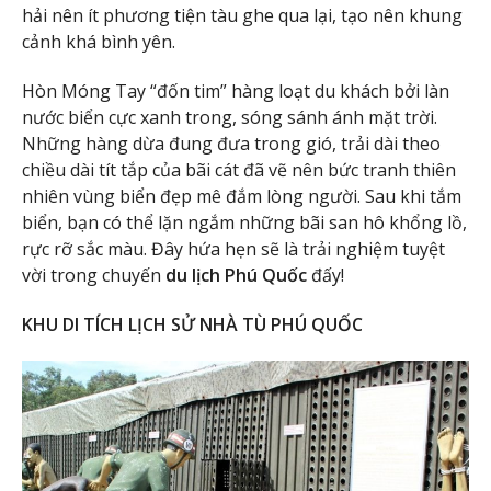
hải nên ít phương tiện tàu ghe qua lại, tạo nên khung
cảnh khá bình yên.
Hòn Móng Tay “đốn tim” hàng loạt du khách bởi làn
nước biển cực xanh trong, sóng sánh ánh mặt trời.
Những hàng dừa đung đưa trong gió, trải dài theo
chiều dài tít tắp của bãi cát đã vẽ nên bức tranh thiên
nhiên vùng biển đẹp mê đắm lòng người. Sau khi tắm
biển, bạn có thể lặn ngắm những bãi san hô khổng lồ,
rực rỡ sắc màu. Đây hứa hẹn sẽ là trải nghiệm tuyệt
vời trong chuyến
du lịch Phú Quốc
đấy!
KHU DI TÍCH LỊCH SỬ NHÀ TÙ PHÚ QUỐC