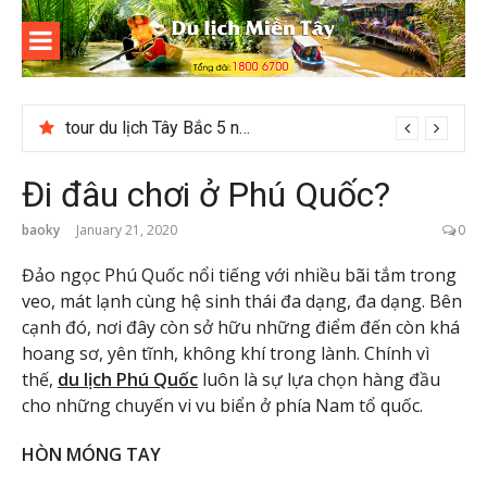
Skip
to
content
Du lịch
Miền Tây
tour du lịch Tây Bắc 5 ngày 4 đêm giá hời
Đi đâu chơi ở Phú Quốc?
baoky
January 21, 2020
0
Đảo ngọc Phú Quốc nổi tiếng với nhiều bãi tắm trong
veo, mát lạnh cùng hệ sinh thái đa dạng, đa dạng. Bên
cạnh đó, nơi đây còn sở hữu những điểm đến còn khá
hoang sơ, yên tĩnh, không khí trong lành. Chính vì
thế,
du lịch Phú Quốc
luôn là sự lựa chọn hàng đầu
cho những chuyến vi vu biển ở phía Nam tổ quốc.
HÒN MÓNG TAY