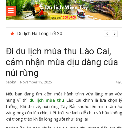
Skip
to
content
Du lịch
Miền Tây
Du lịch Hạ Long Tết 2026: Hành trình khám phá di sản nổi tiếng
Đi du lịch mùa thu Lào Cai,
cảm nhận mùa dịu dàng của
núi rừng
baoky
November 19, 2025
0
Nếu bạn đang tìm kiếm một hành trình vừa lãng mạn vừa
hùng vĩ thì
du lịch mùa thu
Lào Cai chính là lựa chọn lý
tưởng. Khi thu về, núi rừng Tây Bắc khoác lên mình tấm áo
vàng óng của lúa chín, tiết trời se lạnh dễ chịu và bầu không
khí trong trẻo khiến lòng người như lắng lại.