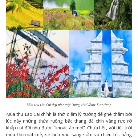
Mùa thu Lào Cai đẹp như một “nàng thơ” (Ảnh: Sưu tầm)
Mùa thu Lào Cai chính là thời điểm lý tưởng để ghé thăm bởi
lúc này những thửa ruộng bậc thang đã chín vàng rực rỡ
khắp núi đồi như được "khoác áo mới". Chưa hết, với tiết trời
mùa thu mát mẻ, se lạnh vào sáng sớm và chiều tối, nắng