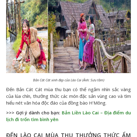
Bản Cát Cát xinh đẹp của Lào Cai (Ảnh: Sưu tầm)
Đến Bản Cát Cát mùa thu bạn có thể ngắm nhìn sắc vàng
của lúa chín, thưởng thức các món đặc sản vùng cao và tìm
hiểu nét văn hóa độc đáo của đồng bào H’Mông.
>>> Gợi ý dành cho bạn:
Bản Liền Lào Cai – Địa điểm du
lịch đi trốn tìm bình yên
ĐẾN LÀO CAI MÙA THU THƯỞNG THỨC ẨM