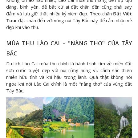
Không ồn ào náo nhiệt, Lào Cai mùa thu mang đến sự dịu
dàng, bình yên, để bất cứ ai đặt chân đến cũng phải say
đắm và lưu giữ thật nhiều kỷ niệm đẹp. Theo chân
Đất Việt
Tour
đặt chân đến với vùng núi Tây Bắc này để cảm nhận vẻ
đẹp khi vào thu.
MÙA THU LÀO CAI – "NÀNG THƠ" CỦA TÂY
BẮC
Du lịch Lào Cai mùa thu chính là hành trình tìm về miền đất
sơn cước tuyệt đẹp với núi rừng hùng vĩ, cảnh sắc thiên
nhiên hữu tình và khí hậu trong lành. Quả thật không nói
ngoa khi nói Lào Cai chính là một "nàng thơ" của vùng đất
Tây Bắc.