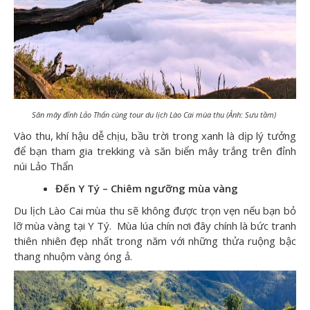
Săn mây đỉnh Lảo Thẩn cùng tour du lịch Lào Cai mùa thu (Ảnh: Sưu tầm)
Vào thu, khí hậu dễ chịu, bầu trời trong xanh là dịp lý tưởng
để bạn tham gia trekking và săn biển mây trắng trên đỉnh
núi Lảo Thẩn
Đến Y Tý – Chiêm ngưỡng mùa vàng
Du lịch Lào Cai mùa thu sẽ không được trọn vẹn nếu bạn bỏ
lỡ mùa vàng tại Y Tý. Mùa lúa chín nơi đây chính là bức tranh
thiên nhiên đẹp nhất trong năm với những thửa ruộng bậc
thang nhuộm vàng óng ả.