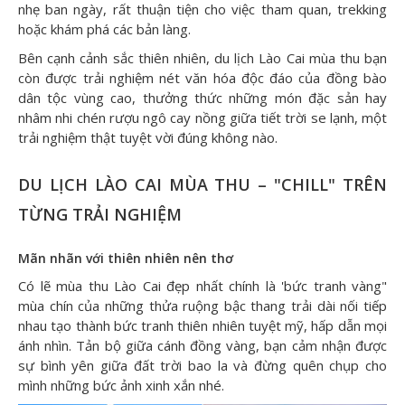
nhẹ ban ngày, rất thuận tiện cho việc tham quan, trekking
hoặc khám phá các bản làng.
Bên cạnh cảnh sắc thiên nhiên, du lịch Lào Cai mùa thu bạn
còn được trải nghiệm nét văn hóa độc đáo của đồng bào
dân tộc vùng cao, thưởng thức những món đặc sản hay
nhâm nhi chén rượu ngô cay nồng giữa tiết trời se lạnh, một
trải nghiệm thật tuyệt vời đúng không nào.
DU LỊCH LÀO CAI MÙA THU – "CHILL" TRÊN
TỪNG TRẢI NGHIỆM
Mãn nhãn với thiên nhiên nên thơ
Có lẽ mùa thu Lào Cai đẹp nhất chính là 'bức tranh vàng"
mùa chín của những thửa ruộng bậc thang trải dài nối tiếp
nhau tạo thành bức tranh thiên nhiên tuyệt mỹ, hấp dẫn mọi
ánh nhìn. Tản bộ giữa cánh đồng vàng, bạn cảm nhận được
sự bình yên giữa đất trời bao la và đừng quên chụp cho
mình những bức ảnh xinh xắn nhé.