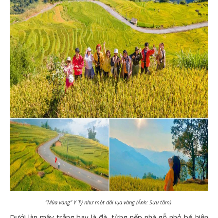
“Mùa vàng” Y Tý như một dải lụa vàng (Ảnh: Sưu tầm)
Dưới làn mây trắng bay là đà, từng nếp nhà gỗ nhỏ bé hiện