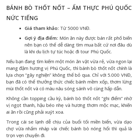
BÁNH BÒ THỐT NỐT – ẨM THỰC PHÚ QUỐC
NỨC TIẾNG
Giá tham khảo:
Từ 5000 VNĐ.
Gợi ý địa điểm:
Món ăn này được bán rất phố biến
nên bạn có thể dễ dàng tìm mua bất cứ nơi đâu dù
là khi du lịch tự túc hoặc đi tour Phú Quốc.
Nếu bạn đang tìm kiếm một món ăn vặt vừa rẻ, vừa ngon lại
mang đậm hương vị Phú Quốc, thì bánh bò thốt nốt chính là
lựa chọn “gây nghiện” không thể bỏ qua. Chỉ với 5.000 VNĐ,
bạn đã có thể thưởng thức chiếc bánh mềm xốp, thơm lừng
mùi thốt nốt và có màu nâu sóng sánh vô cùng hấp dẫn.
Không cần topping cầu kỳ, bánh bò thốt nốt “ghi điểm” nhờ
vị ngọt thanh, hậu béo nhẹ và hương thơm mộc mạc, khiến
ai ăn rồi cũng phải xuýt xoa.
Trong cái se lạnh dễ chịu của buổi tối miền biển, vừa dạo
chợ vừa nhấm nháp vài chiếc bánh bò nóng hổi thì quả là
trọn vẹn chuyến đi.