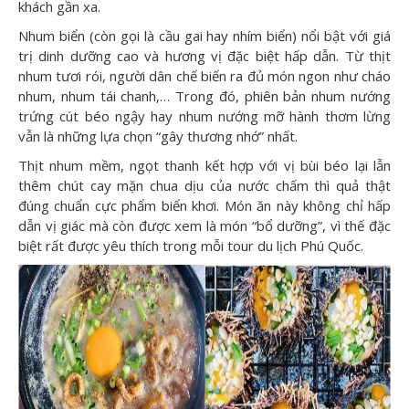
khách gần xa.
Nhum biển (còn gọi là cầu gai hay nhím biển) nổi bật với giá
trị dinh dưỡng cao và hương vị đặc biệt hấp dẫn. Từ thịt
nhum tươi rói, người dân chế biến ra đủ món ngon như cháo
nhum, nhum tái chanh,… Trong đó, phiên bản nhum nướng
trứng cút béo ngậy hay nhum nướng mỡ hành thơm lừng
vẫn là những lựa chọn “gây thương nhớ” nhất.
Thịt nhum mềm, ngọt thanh kết hợp với vị bùi béo lại lẫn
thêm chút cay mặn chua dịu của nước chấm thì quả thật
đúng chuẩn cực phẩm biển khơi. Món ăn này không chỉ hấp
dẫn vị giác mà còn được xem là món “bổ dưỡng”, vì thế đặc
biệt rất được yêu thích trong mỗi tour du lịch Phú Quốc.