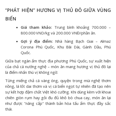
“PHÁT HIỆN” HƯƠNG VỊ THỦ ĐÔ GIỮA VÙNG
BIỂN
Giá tham khảo:
Trung bình khoảng 700.000 –
800.000 VND/kg và 200.000 VNĐ/phần ăn.
Gợi ý địa điểm:
Nhà hàng Bạch Giai – Almaz
Corona Phú Quốc, Khu Bãi Dài, Gành Dầu, Phú
Quốc.
Giữa bạt ngàn ẩm thực địa phương Phú Quốc, sự xuất hiện
của chả cá nướng nghệ – món ăn mang hương vị thủ đô lại
là điểm nhấn thú vị không ngờ.
Từng miếng chả cá vàng óng, quyện trong mùi nghệ thơm
nồng, lá lốt dai thơm và vị cá biển ngọt tự nhiên đã tạo nên
sự kết hợp đậm chất Việt khó cưỡng. Khi dùng kèm với khoai
chiên giòn rụm hay gỏi đu đủ khô bò chua cay, món ăn lại
như được "nâng cấp" thành bản hòa tấu ẩm thực đầy sắc
thái.