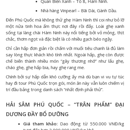
Quán Biển Xanh – Tổ 8, Hàm Ninh.
Nhà hàng Vinpearl – Bãi Dài, Gành Dầu.
Đến Phú Quốc mà không thử ghẹ Hàm Ninh thì coi như bỏ lỡ
một nửa tinh hoa ẩm thực nơi đây rồi đấy. Loài ghẹ xanh
sống tại làng chài Hàm Ninh này nổi tiếng bởi vỏ mỏng, thịt
chắc, thơm ngọt và đặc biệt là có nhiều gạch béo ngậy.
Chỉ cần hấp đơn giản rồi chấm với muối tiêu chanh là đủ làm
say lòng thực khách khó tính nhất. Ngoài hấp, ghẹ còn được
chế biến thành nhiều món “gây thương nhớ” như lẩu ghẹ,
cháo ghẹ, ghẹ hấp bia, hay ghẹ rang me.
Chính bởi sự hấp dẫn khó cưỡng ấy mà dù bạn vi vu tự túc
hay đi tour Phú Quốc trọn gói, món ăn này vẫn luôn chiếm vị
trí đầu bảng trong danh sách “nhất định phải thử”.
HẢI SÂM PHÚ QUỐC – “TRÂN PHẨM” ĐẠI
DƯƠNG ĐẦY BỔ DƯỠNG
Giá tham khảo:
Dao động từ 550.000 VNĐ/kg