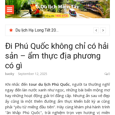
Skip
to
content
Du lịch
Miền Tây
Du lịch Hạ Long Tết 2026: Hành trình khám phá di sản nổi tiếng
Đi Phú Quốc không chỉ có hải
sản – ẩm thực địa phương
có gì
baoky
September 12, 2025
0
Khi nhắc đến
tour du lịch Phú Quốc
, người ta thường nghĩ
ngay đến làn nước xanh như ngọc, những bãi biển mộng mơ
hay những hoạt động giải trí đẳng cấp. Nhưng ẩn sau vẻ đẹp
ấy cũng là một thiên đường ẩm thực khiến bất kỳ ai cũng
phải “yêu từ miếng đầu tiên”. Hãy cùng
khám phá hành trình
"ăn khắp Phú Quốc", trải nghiệm trọn vẹn hương vị miền