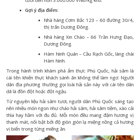
tươi đến hơn 3.000.000 VNĐ/kg khô.
Gợi ý địa điểm:
Nhà hàng Cơm Bắc 123 – 60 đường 30/4,
thị trấn Dương Đông.
Nhà hàng Xin Chào – 66 Trần Hưng Đạo,
Dương Đông.
Hàm Ninh Quán – Cầu Rạch Gốc, làng chài
Hàm Ninh.
Trong hành trình khám phá ẩm thực Phú Quốc, hải sâm là
cái tên khiến thực khách sành ăn không thể làm ngơ. Người
dân địa phương thường gọi loài hải sản này với cái tên dân
dã là đồn đột hoặc đột ngậu.
Từ nguyên liệu hải sâm tươi, người dân Phú Quốc sáng tạo
nên nhiều món ngon như cháo hải sâm, hải sâm tiềm, xào cải
thìa hay hầm với đu đủ. Mỗi món đều mang đậm hương vị
thanh mát, nổi bật bởi độ giòn giòn lạ miệng nồng cả hương
vị biển trong từng miếng ăn.