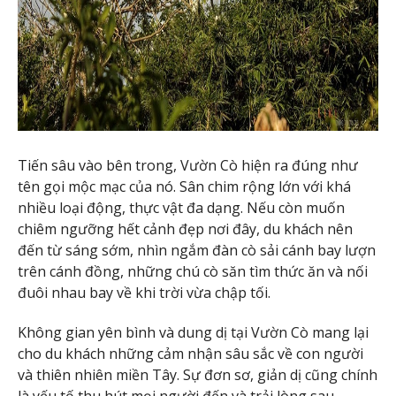
Tiến sâu vào bên trong, Vườn Cò hiện ra đúng như
tên gọi mộc mạc của nó. Sân chim rộng lớn với khá
nhiều loại động, thực vật đa dạng. Nếu còn muốn
chiêm ngưỡng hết cảnh đẹp nơi đây, du khách nên
đến từ sáng sớm, nhìn ngắm đàn cò sải cánh bay lượn
trên cánh đồng, những chú cò săn tìm thức ăn và nối
đuôi nhau bay về khi trời vừa chập tối.
Không gian yên bình và dung dị tại Vườn Cò mang lại
cho du khách những cảm nhận sâu sắc về con người
và thiên nhiên miền Tây. Sự đơn sơ, giản dị cũng chính
là yếu tố thu hút mọi người đến và trải lòng sau