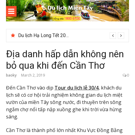
Skip
to
content
Du lịch
Miền Tây
Du lịch Hạ Long Tết 2026: Hành trình khám phá di sản nổi tiếng
Địa danh hấp dẫn không nên
bỏ qua khi đến Cần Thơ
baoky
March 2, 2019
0
Đến Cần Thơ vào dịp
Tour du lịch lễ 30/4
, khách du
lịch sẽ có cơ hội trải nghiệm không gian du lịch miệt
vườn của miền Tây sông nước, đi thuyền trên sông
ngắm chợ nổi tấp nập xuồng ghe khi trời vừa hừng
sáng.
Cần Thơ là thành phố lớn nhất Khu Vực Đồng Bằng