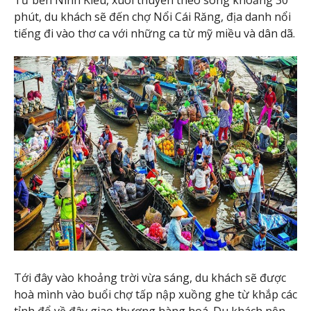
Từ bến Ninh Kiều, xuôi thuyền theo sông khoảng 30
phút, du khách sẽ đến chợ Nổi Cái Răng, địa danh nổi
tiếng đi vào thơ ca với những ca từ mỹ miều và dân dã.
Tới đây vào khoảng trời vừa sáng, du khách sẽ được
hoà mình vào buổi chợ tấp nập xuồng ghe từ khắp các