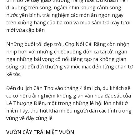
tỉnh đổ về đây giao thương hàng hoá. Du khách nên
đi xuồng trên sông, ngắm nhìn khung cảnh sông
nước yên bình, trải nghiệm các món ăn ngon ngay
trên xuồng hàng của bà con và mua sắm trái cây tươi
mới vừa cập bến.
Những buổi tối đẹp trời, Chợ Nổi Cái Răng còn nhộn
nhịp hơn với những chiếc xuồng đờn ca tài tử, ngân
nga những bài vọng cổ nổi tiếng tạo ra không gian
sống rất đỗi đời thường và mộc mạc đến từng chân tơ
kẽ tóc.
Đến du lịch Cần Thơ vào tháng 4 âm lịch, du khách sẽ
có cơ hội trải nghiệm không gian văn hoá đặc sắc của
Lễ Thượng Điền, một trong những lễ hội lớn nhất ở
miền Tây, thu hút khá nhiều người dân các tỉnh trong
vùng về đây cúng lễ.
VƯỜN CÂY TRÁI MIỆT VƯỜN