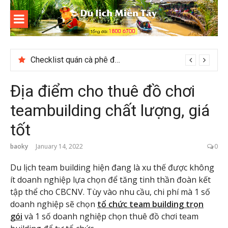
Skip
to
content
Du lịch
Miền Tây
Checklist quán cà phê đẹp dịp 2/9 ở Đà Lạt nên ghé
Địa điểm cho thuê đồ chơi
teambuilding chất lượng, giá
tốt
baoky
January 14, 2022
0
Du lịch team building hiện đang là xu thế được không
ít doanh nghiệp lựa chọn để tăng tinh thần đoàn kết
tập thể cho CBCNV. Tùy vào nhu cầu, chi phí mà 1 số
doanh nghiệp sẽ chọn
tổ chức team building trọn
gói
và 1 số doanh nghiệp chọn thuê đồ chơi team