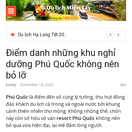
Skip
to
content
Du lịch
Miền Tây
Cuối năm có nên đi du lịch Phú Quốc không?
Điểm danh những khu nghỉ
dưỡng Phú Quốc không nên
bỏ lỡ
baoky
December 18, 2020
0
Phú Quốc
là điểm đến vô cùng lý tưởng, thu hút đông
đảo khách du lịch cả trong và ngoài nước bởi khung
cảnh thiên nhiên thơ mộng. Không những thế, chốn
này còn sở hữu vô vàn
resort Phú Quốc
không nên
bỏ qua vừa hiện đại, lại mê đắm lòng người.