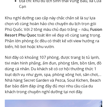
Địa chỉ: khu du lịch sinh thái Vũng Bàu, xã Cửa
Cạn
Khu nghỉ dưỡng cao cấp này chắc chắn sẽ là sự lựa
chọn vô cùng hoàn hảo cho chuyến du lịch trọn gói
Phú Quốc. Với 2 tông màu chủ đạo trắng – nâu,
Fusion
Resort Phu Quoc
toát lên vẻ đẹp vô cùng sang trọng.
Phần lớn phòng ốc đều có thiết kế với view hướng ra
biển, hồ bơi hoặc khu vườn.
Nơi đây có khoảng 107 phòng, được trang bị tủ lạnh,
tivi màn hình phẳng, ấm đun, phòng tắm, bồn tắm, đồ
dùng cá nhân. Du khách sẽ có cơ hội thưởng thức 1
loạt dịch vụ như gym, spa, phòng xông hơi, sân chơi,…
Nhà hàng Secret Garden và Pezca, Soul Kichen, Beach
Bar bảo đảm đáp ứng đầy đủ mọi nhu cầu của du
khách trong chuyến nghỉ dưỡng tại nơi đây.