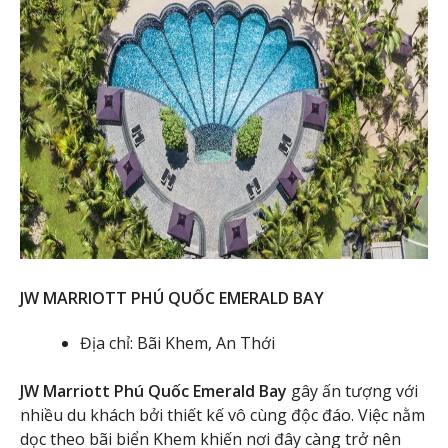
JW MARRIOTT PHÚ QUỐC EMERALD BAY
Địa chỉ: Bãi Khem, An Thới
JW Marriott Phú Quốc Emerald Bay
gây ấn tượng với
nhiều du khách bởi thiết kế vô cùng độc đáo. Việc nằm
dọc theo bãi biển Khem khiến nơi đây càng trở nên