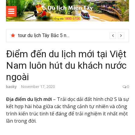
Skip
to
content
Du lịch
Miền Tây
Khám phá đồi Dỗi Bảo Lộc – Địa điểm du lịch gần Đà Lạt
Điểm đến du lịch mới tại Việt
Nam luôn hút du khách nước
ngoài
baoky
November 17, 2020
0
Địa điểm du lịch mới
– Trải dọc dải đất hình chữ S là sự
kết hợp hài hòa giữa các thắng cảnh tự nhiên và công
trình kiến trúc tinh tế đáng để trải nghiệm ít nhất một
lần trong đời.