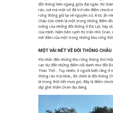
đồi thông hiên ngang giữa đại ngàn. thị th
ráo, nơi mà một số đã trở nên điểm check-i
rừng thông giữ lại vẻ nguyên sơ, kì bí, ẩn m
Châu Sơn chính là một trong những điểm đó
mộng của những đồi thông ở Đà Lạt, hãy dừn
của mình. Nằm bên cạnh thị trấn nhỏ Dran, đ
mê đắm của một trong những khu rừng thôn
MỘT VÀI NÉT VỀ ĐỒI THÔNG CHÂU
Khi nhắc đến những khu rừng thông thơ mộn
can dự đến những điểm nổi danh như đồi Đa
Than Thở… Tuy nhiên, ít người biết rằng ở n
thông ráo trọi khác, đó chính là đồi thông 
là trong thời tiết mưa gió, đây là điểm che
dịp ghé thăm Dran dịu dàng.