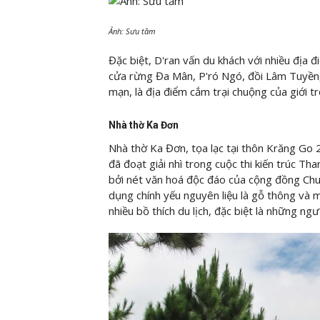
Ảnh: Sưu tầm
Đặc biệt, D'ran vấn du khách với nhiều địa
cửa rừng Đa Mân, P'ró Ngó, đồi Lâm Tuyền, 
mạn, là địa điểm cắm trại chuộng của giới tr
Nhà thờ Ka Đơn
Nhà thờ Ka Đơn, tọa lạc tại thôn Krăng Go 
đã đoạt giải nhì trong cuộc thi kiến trúc Th
bởi nét văn hoá độc đáo của cộng đồng Churu
dụng chính yếu nguyên liệu là gỗ thông và 
nhiều bồ thích du lịch, đặc biệt là những ng