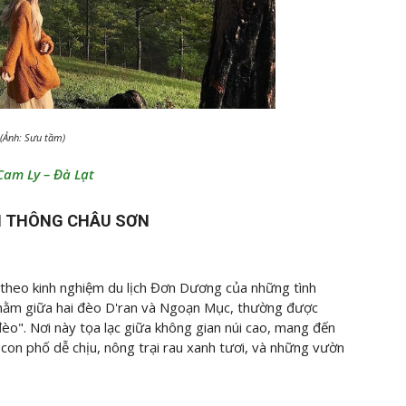
 (Ảnh: Sưu tầm)
Cam Ly – Đà Lạt
ỒI THÔNG CHÂU SƠN
 theo kinh nghiệm du lịch Đơn Dương của những tình
y nằm giữa hai đèo D'ran và Ngoạn Mục, thường được
 đèo". Nơi này tọa lạc giữa không gian núi cao, mang đến
con phố dễ chịu, nông trại rau xanh tươi, và những vườn