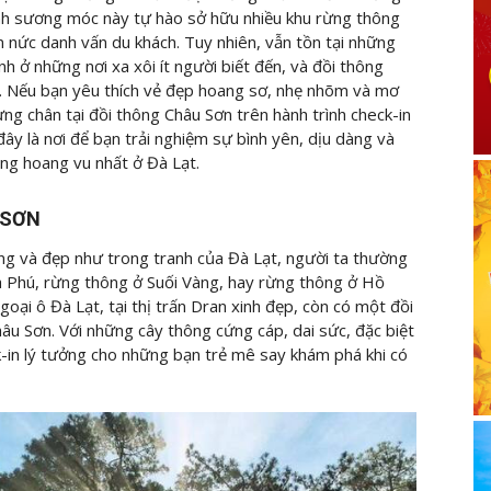
ành sương móc này tự hào sở hữu nhiều khu rừng thông
n nức danh vấn du khách. Tuy nhiên, vẫn tồn tại những
ình ở những nơi xa xôi ít người biết đến, và đồi thông
. Nếu bạn yêu thích vẻ đẹp hoang sơ, nhẹ nhõm và mơ
g chân tại đồi thông Châu Sơn trên hành trình check-in
ây là nơi để bạn trải nghiệm sự bình yên, dịu dàng và
g hoang vu nhất ở Đà Lạt.
 SƠN
g và đẹp như trong tranh của Đà Lạt, người ta thường
 Phú, rừng thông ở Suối Vàng, hay rừng thông ở Hồ
goại ô Đà Lạt, tại thị trấn Dran xinh đẹp, còn có một đồi
Châu Sơn. Với những cây thông cứng cáp, dai sức, đặc biệt
ck-in lý tưởng cho những bạn trẻ mê say khám phá khi có