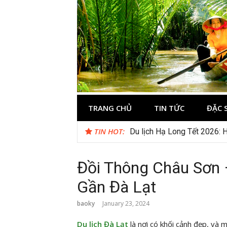
Skip
to
content
Du lịch Miền 
TRANG CHỦ
TIN TỨC
ĐẶC 
TIN HOT:
Du lịch Hạ Long Tết 2026: H
Đồi Thông Châu Sơn
Gần Đà Lạt
baoky
January 23, 2024
Du lịch Đà Lạt
là nơi có khối cảnh đẹp, và 