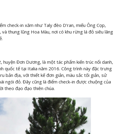
 điểm check-in xăm như Taly đèo D'ran, miếu Ông Cọp,
và thung lũng Hoa Màu, nơi có khu rừng lá đỏ siêu lãng
ẻ.
2, huyện Đơn Dương, là một tác phẩm kiến trúc nổi danh,
anh quốc tế tại Italia năm 2016. Công trình này đặc trưng
 bản địa, với thiết kế đơn giản, màu sắc tối giản, sử
mái ngói đỏ. Đây cũng là điểm check-in được chuộng của
ười theo đạo đạo thiên chúa.