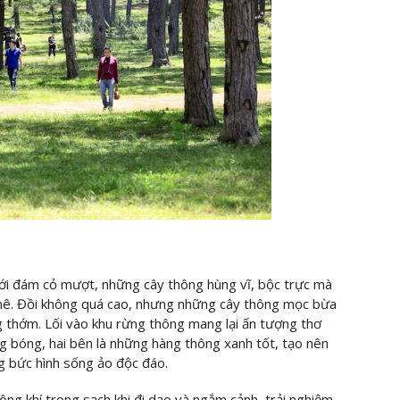
với đám cỏ mượt, những cây thông hùng vĩ, bộc trực mà
 mê. Đồi không quá cao, nhưng những cây thông mọc bừa
g thớm. Lối vào khu rừng thông mang lại ấn tượng thơ
 bóng, hai bên là những hàng thông xanh tốt, tạo nên
g bức hình sống ảo độc đáo.
ông khí trong sạch khi đi dạo và ngắm cảnh, trải nghiệm