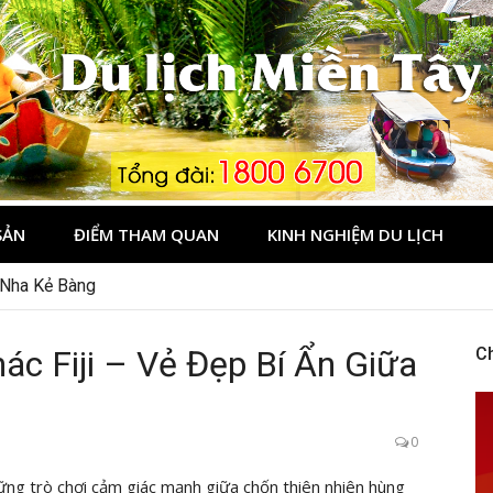
Tây
SẢN
ĐIỂM THAM QUAN
KINH NGHIỆM DU LỊCH
 Nha Kẻ Bàng
ác Fiji – Vẻ Đẹp Bí Ẩn Giữa
C
0
ững trò chơi cảm giác mạnh giữa chốn thiên nhiên hùng