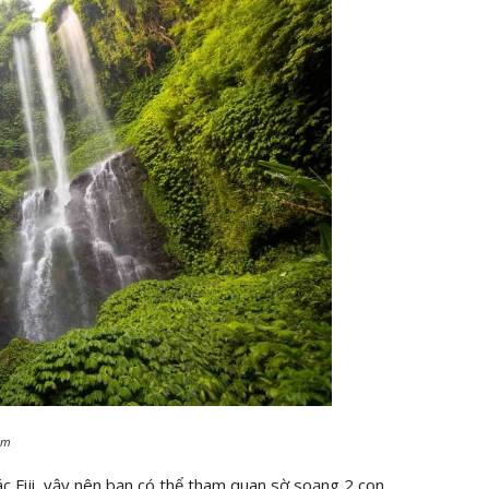
ầm
 Fiji, vậy nên bạn có thể tham quan sờ soạng 2 con