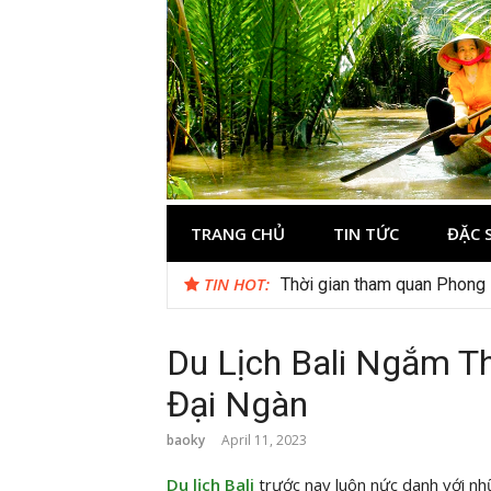
Skip
to
content
Du lịch Miền 
TRANG CHỦ
TIN TỨC
ĐẶC 
TIN HOT:
Thời gian tham quan Phong
Du Lịch Bali Ngắm Th
Đại Ngàn
baoky
April 11, 2023
Du lịch Bali
trước nay luôn nức danh với nh