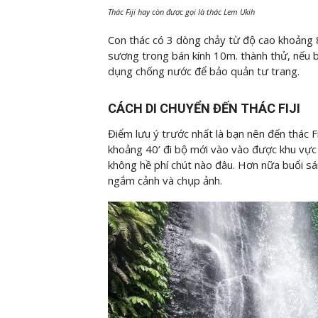
Thác Fiji hay còn được gọi là thác Lem Ukih
Con thác có 3 dòng chảy từ độ cao khoảng
sương trong bán kính 10m. thành thử, nếu 
dụng chống nước để bảo quản tư trang.
CÁCH DI CHUYỂN ĐẾN THÁC FIJI
Điểm lưu ý trước nhất là bạn nên đến thác F
khoảng 40’ đi bộ mới vào vào được khu vực t
không hề phí chút nào đâu. Hơn nữa buổi sán
ngắm cảnh và chụp ảnh.