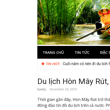
Skip
to
content
Du lịch Miền 
TRANG CHỦ
TIN TỨC
ĐẶC 
TIN HOT:
Cuối năm có nên đi du lịch
Du lịch Hòn Mây Rút
baoky
December 20, 2019
Thời gian gần đây, Hòn Mây Rút trở thà
đông đảo tín đồ du lịch trên cả nước. 