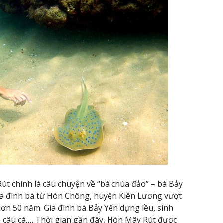
út chính là câu chuyện về “bà chúa đảo” – bà Bảy
gia đình bà từ Hòn Chông, huyện Kiên Lương vượt
hơn 50 năm. Gia đình bà Bảy Yến dựng lều, sinh
c, câu cá,… Thời gian gần đây, Hòn Mây Rút được