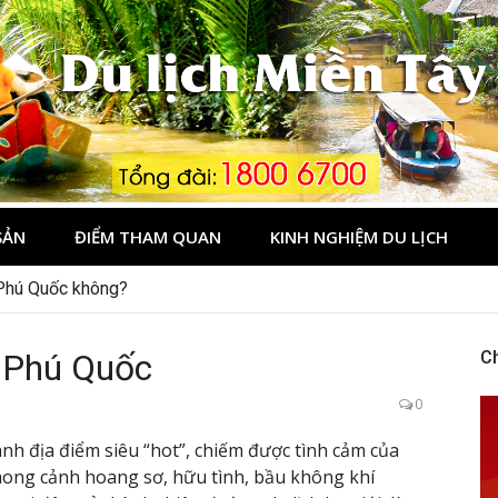
Tây
SẢN
ĐIỂM THAM QUAN
KINH NGHIỆM DU LỊCH
 Phú Quốc không?
, Phú Quốc
C
0
nh địa điểm siêu “hot”, chiếm được tình cảm của
Phong cảnh hoang sơ, hữu tình, bầu không khí