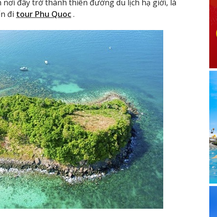
 nơi đây trở thành thiên đường du lịch hạ giới, là
ến đi
tour Phu Quoc
.