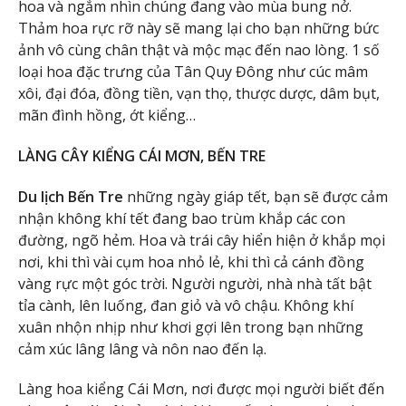
hoa và ngắm nhìn chúng đang vào mùa bung nở.
Thảm hoa rực rỡ này sẽ mang lại cho bạn những bức
ảnh vô cùng chân thật và mộc mạc đến nao lòng. 1 số
loại hoa đặc trưng của Tân Quy Đông như cúc mâm
xôi, đại đóa, đồng tiền, vạn thọ, thược dược, dâm bụt,
mãn đình hồng, ớt kiểng…
LÀNG CÂY KIỂNG CÁI MƠN, BẾN TRE
Du lịch Bến Tre
những ngày giáp tết, bạn sẽ được cảm
nhận không khí tết đang bao trùm khắp các con
đường, ngõ hẻm. Hoa và trái cây hiển hiện ở khắp mọi
nơi, khi thì vài cụm hoa nhỏ lẻ, khi thì cả cánh đồng
vàng rực một góc trời. Người người, nhà nhà tất bật
tỉa cành, lên luống, đan giỏ và vô chậu. Không khí
xuân nhộn nhịp như khơi gợi lên trong bạn những
cảm xúc lâng lâng và nôn nao đến lạ.
Làng hoa kiểng Cái Mơn, nơi được mọi người biết đến