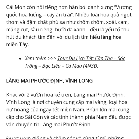
Cái Mơn còn nổi tiếng hơn hẳn bởi danh xưng “Vương
quốc hoa kiểng – cây ăn trái”. Nhiều loài hoa quả ngọt
thơm và đậm chất phù sa như chôm chôm, xoài, cam,
măng cụt, sầu riêng, bưởi da xanh… đều là yếu tố thu
hút du khách tìm đến với du lịch tìm hiểu
làng hoa
miền Tây.
Xem thêm >>>
Tour Du Lịch Tết: Cần Thơ – Sóc
Trăng – Bạc Liêu – Cà Mau (4N3Đ)
LÀNG MAI PHƯỚC ĐỊNH, VĨNH LONG
Khác với 2 vườn hoa kể trên, Làng mai Phước Định,
Vĩnh Long là nơi chuyên cung cấp mai vàng, loại hoa
nữ hoàng của ngày tết miền Nam. Phần lớn mai cung
cấp cho Sài Gòn và các tỉnh thành phía Nam đều được
vận chuyển từ Làng mai Phước Định.
Được ươm giống và chăm sóc vô cùng tỉ mỉ, những