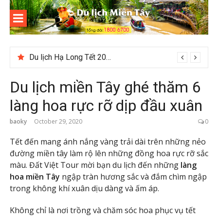
Skip
to
content
Du lịch
Miền Tây
Du lịch Hạ Long Tết 2026: Hành trình khám phá di sản nổi tiếng
Du lịch miền Tây ghé thăm 6
làng hoa rực rỡ dịp đầu xuân
baoky
October 29, 2020
0
Tết đến mang ánh nắng vàng trải dài trên những nẻo
đường miền tây làm rộ lên những đồng hoa rực rỡ sắc
màu. Đất Việt Tour mời bạn du lịch đến những
làng
hoa miền Tây
ngập tràn hương sắc và đắm chìm ngập
trong không khí xuân dịu dàng và ấm áp.
Không chỉ là nơi trồng và chăm sóc hoa phục vụ tết