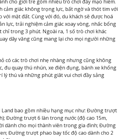
dành cho giới trẻ gồm nhiều trò chơi đầy mạo hiểm.
h cảm giác không trọng lực, bất ngờ và thót tim với
o với mặt đất. Cùng với đó, du khách sẽ được hoá
ản lực, trải nghiệm cảm giác xoay vòng, nhấc bổng
chỉ trong 3 phút. Ngoài ra, 1 số trò chơi khác
 quay dây văng cũng mang lại cho mọi người những
 nhỏ có các trò chơi nhẹ nhàng nhưng cũng không
c, đu quay thú nhún, xe điện đụng, bánh xe khổng
trí lý thú và những phút giât vui chơi đầy sảng
rl Land bao gồm nhiều hạng mục như: Đường trượt
h); Đường trượt 6 làn trong nước (độ cao 15m,
ời dành cho mọi thành viên trong gia đình; Đường
en; Đường trượt phao bay tốc độ cao dành cho 2