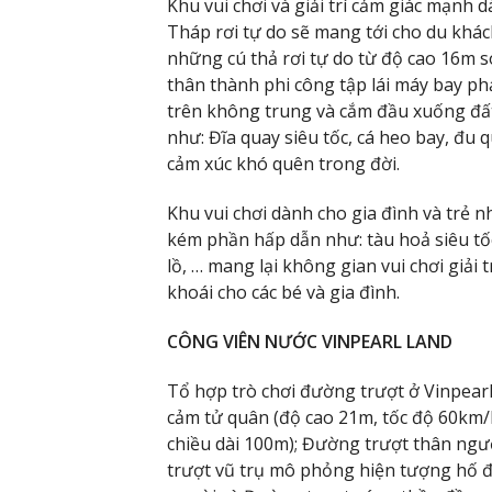
Khu vui chơi và giải trí cảm giác mạnh 
Tháp rơi tự do sẽ mang tới cho du khác
những cú thả rơi tự do từ độ cao 16m s
thân thành phi công tập lái máy bay ph
trên không trung và cắm đầu xuống đất 
như: Đĩa quay siêu tốc, cá heo bay, đu
cảm xúc khó quên trong đời.
Khu vui chơi dành cho gia đình và trẻ
kém phần hấp dẫn như: tàu hoả siêu tố
lồ, … mang lại không gian vui chơi giải 
khoái cho các bé và gia đình.
CÔNG VIÊN NƯỚC VINPEARL LAND
Tổ hợp trò chơi đường trượt ở Vinpea
cảm tử quân (độ cao 21m, tốc độ 60km/
chiều dài 100m); Đường trượt thân ngư
trượt vũ trụ mô phỏng hiện tượng hố đ