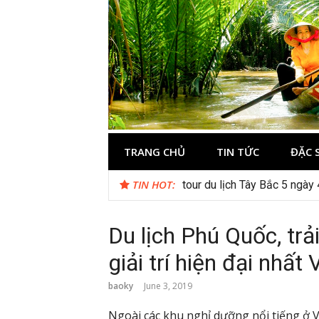
Skip
to
content
Du lịch Miền 
TRANG CHỦ
TIN TỨC
ĐẶC 
TIN HOT:
Checklist quán cà phê đẹp 
Du lịch Phú Quốc, trả
giải trí hiện đại nhất
baoky
June 3, 2019
Ngoài các khu nghỉ dưỡng nổi tiếng ở 