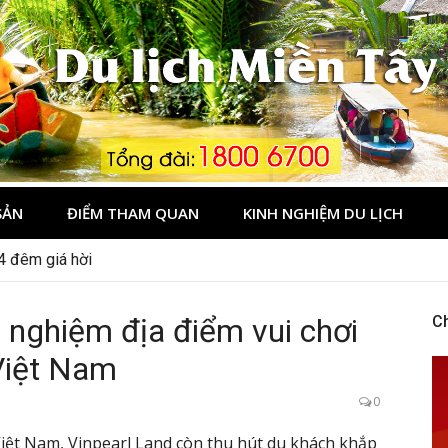
Tây
SẢN
ĐIỂM THAM QUAN
KINH NGHIỆM DU LỊCH
dịp 2/9 ở Đà Lạt nên ghé
i nghiệm địa điểm vui chơi
C
 Việt Nam
0
Việt Nam, Vinpearl Land còn thu hút du khách khắp