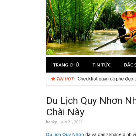
Skip
to
content
Du lịch Miền 
TRANG CHỦ
TIN TỨC
ĐẶC 
TIN HOT:
Du lịch Hạ Long Tết 2026: H
Du Lịch Quy Nhơn Nh
Chài Này
baoky
July 21, 2022
Du lịch Quy Nhơn
đã và đang khẳng định vị