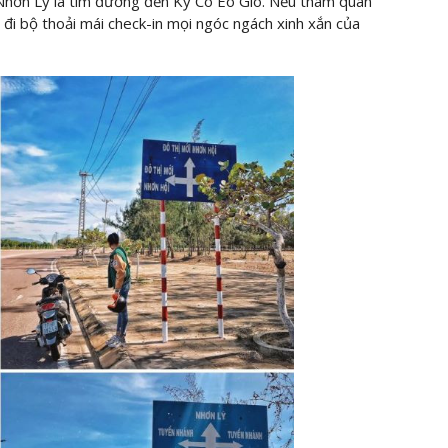
 Nhơn Lý là tìm đường đến Kỳ Co Eo Gió. Nếu tham quan
 đi bộ thoải mái check-in mọi ngóc ngách xinh xắn của