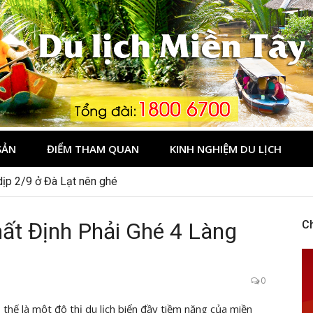
Tây
SẢN
ĐIỂM THAM QUAN
KINH NGHIỆM DU LỊCH
ành trình khám phá di sản nổi tiếng
ất Định Phải Ghé 4 Làng
C
0
 thế là một đô thị du lịch biển đầy tiềm năng của miền