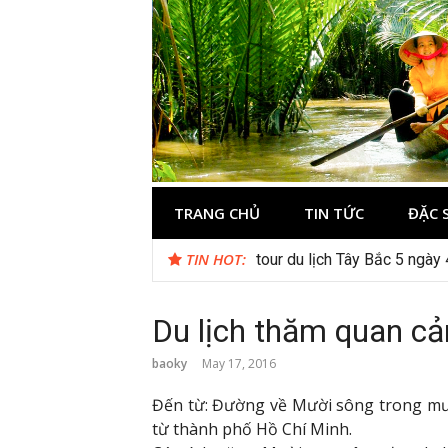
Skip
to
content
Du lịch Miền 
TRANG CHỦ
TIN TỨC
ĐẶC 
TIN HOT:
Checklist quán cà phê đẹp 
Du lịch thăm quan cả
baoky
May 17, 2016
Đến từ: Đường về Mười sông trong mư
từ thành phố Hồ Chí Minh.