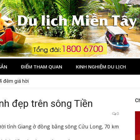
Tây
SẢN
ĐIỂM THAM QUAN
KINH NGHIỆM DU LỊCH
dịp 2/9 ở Đà Lạt nên ghé
nh đẹp trên sông Tiền
C
0
ời tỉnh Giang ở đồng bằng sông Cửu Long, 70 km