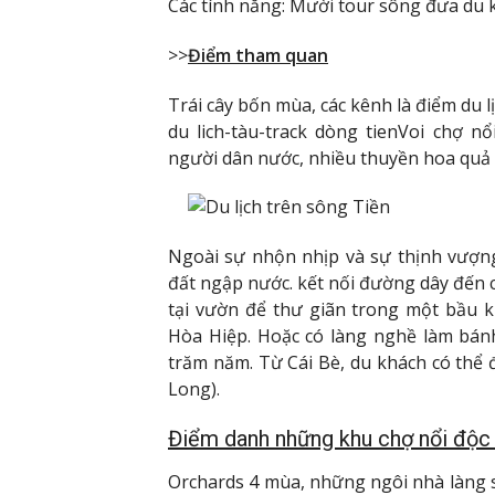
Các tính năng: Mười tour sông đưa du 
>>
Điểm tham quan
Trái cây bốn mùa, các kênh là điểm du lị
du lich-tàu-track dòng tienVoi chợ n
người dân nước, nhiều thuyền hoa quả
Ngoài sự nhộn nhịp và sự thịnh vượng
đất ngập nước. kết nối đường dây đến c
tại vườn để thư giãn trong một bầu 
Hòa Hiệp. Hoặc có làng nghề làm bánh
trăm năm. Từ Cái Bè, du khách có thể 
Long).
Điểm danh những khu chợ nổi độc
Orchards 4 mùa, những ngôi nhà làng sô