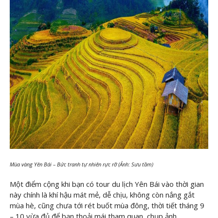
Mùa vàng Yên Bái – Bức tranh tự nhiên rực rỡ (Ảnh: Sưu tầm)
Một điểm cộng khi bạn có tour du lịch Yên Bái vào thời gian
này chính là khí hậu mát mẻ, dễ chịu, không còn nắng gắt
mùa hè, cũng chưa tới rét buốt mùa đông, thời tiết tháng 9
– 10 vừa đủ để bạn thoải mái tham quan, chụp ảnh.