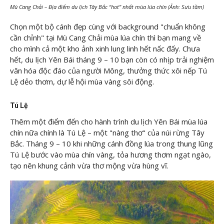
Mù Cang Chải – Địa điểm du lịch Tây Bắc “hot” nhất mùa lúa chín (Ảnh: Sưu tầm)
Chọn một bộ cánh đẹp cùng với background "chuẩn không
cần chỉnh" tại Mù Cang Chải mùa lúa chín thì bạn mang về
cho mình cả một kho ảnh xinh lung linh hết nấc đấy. Chưa
hết, du lịch Yên Bái tháng 9 – 10 bạn còn có nhịp trải nghiệm
văn hóa độc đáo của người Mông, thưởng thức xôi nếp Tú
Lệ dẻo thơm, dự lễ hội mùa vàng sôi động.
Tú Lệ
Thêm một điểm đến cho hành trình du lịch Yên Bái mùa lúa
chín nữa chính là Tú Lệ – một "nàng thơ" của núi rừng Tây
Bắc. Tháng 9 – 10 khi những cánh đồng lúa trong thung lũng
Tú Lệ bước vào mùa chín vàng, tỏa hương thơm ngạt ngào,
tạo nên khung cảnh vừa thơ mộng vừa hùng vĩ.