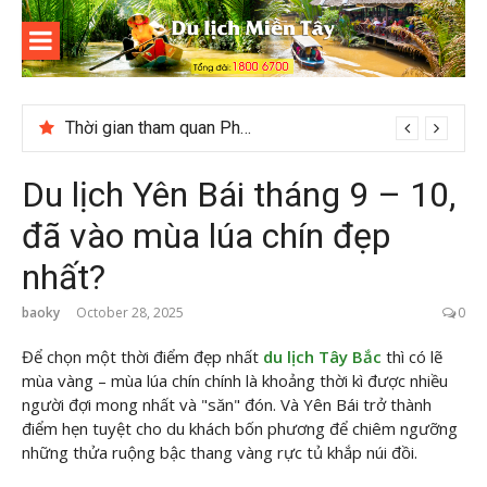
Skip
to
content
Du lịch
Miền Tây
Thời gian tham quan Phong Nha Kẻ Bàng
Du lịch Yên Bái tháng 9 – 10,
đã vào mùa lúa chín đẹp
nhất?
baoky
October 28, 2025
0
Để chọn một thời điểm đẹp nhất
du lịch Tây Bắc
thì có lẽ
mùa vàng – mùa lúa chín chính là khoảng thời kì được nhiều
người đợi mong nhất và "săn" đón. Và Yên Bái trở thành
điểm hẹn tuyệt cho du khách bốn phương để chiêm ngưỡng
những thửa ruộng bậc thang vàng rực tủ khắp núi đồi.