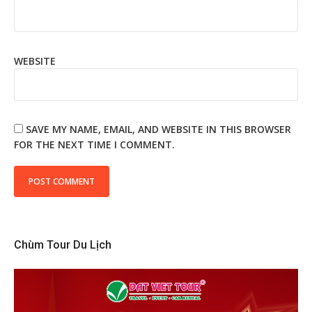
WEBSITE
SAVE MY NAME, EMAIL, AND WEBSITE IN THIS BROWSER
FOR THE NEXT TIME I COMMENT.
Chùm Tour Du Lịch