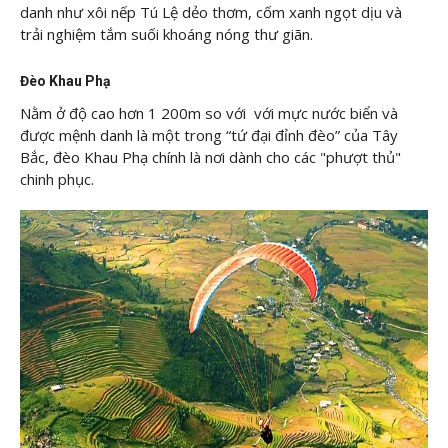
danh như xôi nếp Tú Lệ dẻo thơm, cốm xanh ngọt dịu và
trải nghiệm tắm suối khoáng nóng thư giãn.
Đèo Khau Phạ
Nằm ở độ cao hơn 1 200m so với với mực nước biển và
được mệnh danh là một trong “tứ đại đỉnh đèo” của Tây
Bắc, đèo Khau Phạ chính là nơi dành cho các "phượt thủ"
chinh phục.