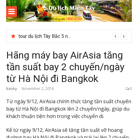
Skip
to
content
Du lịch
Miền Tây
tour du lịch Tây Bắc 5 ngày 4 đêm giá hời
Checklist quán cà phê đẹp dịp 2/9 ở Đà Lạt nên ghé
Hãng máy bay AirAsia tăng
tần suất bay 2 chuyến/ngày
từ Hà Nội đi Bangkok
baoky
November 2, 2016
0
Từ ngày 9/12, AirAsia chính thức tăng tần suất chuyến
bay từ Hà Nội đi Bangkok lên 2 chuyến/ngày, giúp du
khách thuận tiện hơn trong việc chuyển di.
Kể từ ngày 9/12, AirAsia sẽ tăng tần suất vỡ hoang
đường bay Hà Nội đi Bangkok và trái lại lên 2 chuyến