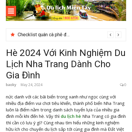
Skip
to
content
Du lịch
Miền Tây
Checklist quán cà phê đẹp dịp 2/9 ở Đà Lạt nên ghé
Hè 2024 Với Kinh Nghiệm Du
Lịch Nha Trang Dành Cho
Gia Đình
baoky
May 24, 2024
0
nức danh với các bãi biển trong xanh như ngọc cùng với
nhiều địa điểm vui chơi tiêu khiển, thành phố biển Nha Trang
luôn là điểm nằm trong danh sách tuyển lựa của nhiều gia
đình mỗi khi đến hè. Vậy thì
du lịch hè
Nha Trang có gia đình
thì cần có lưu ý gì? Cùng nhau tìm hiểu những kinh nghiệm
hữu ích cho chuyến du lịch sắp tới cùng gia đình mà Đất Việt