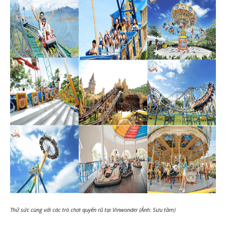
Thử sức cùng với các trò chơi quyến rũ tại Vinwonder (Ảnh: Sưu tầm)