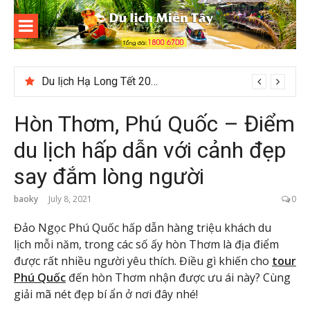
Skip
to
content
Du lịch
Miền Tây
Cuối năm có nên đi du lịch Phú Quốc không?
Hòn Thơm, Phú Quốc – Điểm
du lịch hấp dẫn với cảnh đẹp
say đắm lòng người
baoky
July 8, 2021
0
Đảo Ngọc Phú Quốc hấp dẫn hàng triệu khách du
lịch mỗi năm, trong các số ấy hòn Thơm là địa điểm
được rất nhiều người yêu thích. Điều gì khiến cho
tour
Phú Quốc
đến hòn Thơm nhận được ưu ái này? Cùng
giải mã nét đẹp bí ẩn ở nơi đây nhé!