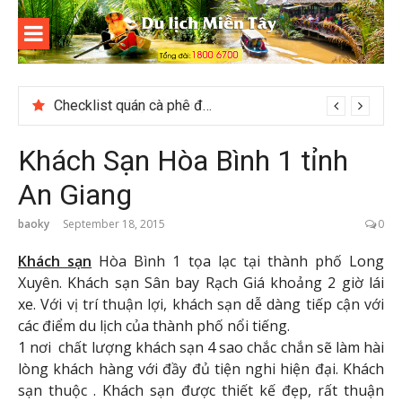
Skip
to
content
Du lịch
Miền Tây
Checklist quán cà phê đẹp dịp 2/9 ở Đà Lạt nên ghé
Khách Sạn Hòa Bình 1 tỉnh
An Giang
baoky
September 18, 2015
0
Khách sạn
Hòa Bình 1 tọa lạc tại thành phố Long
Xuyên. Khách sạn Sân bay Rạch Giá khoảng 2 giờ lái
xe. Với vị trí thuận lợi, khách sạn dễ dàng tiếp cận với
các điểm du lịch của thành phố nổi tiếng.
1 nơi chất lượng khách sạn 4 sao chắc chắn sẽ làm hài
lòng khách hàng với đầy đủ tiện nghi hiện đại. Khách
sạn thuộc . Khách sạn được thiết kế đẹp, rất thuận