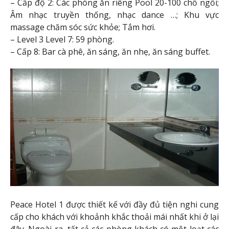
– Cấp độ 2: Các phòng ăn riêng Pool 20-100 chỗ ngồi;
Âm nhạc truyền thống, nhạc dance …; Khu vực
massage chăm sóc sức khỏe; Tắm hơi.
– Level 3 Level 7: 59 phòng.
– Cấp 8: Bar cà phê, ăn sáng, ăn nhẹ, ăn sáng buffet.
Peace Hotel 1 được thiết kế với đầy đủ tiện nghi cung
cấp cho khách với khoảnh khắc thoải mái nhất khi ở lại
đây. Ngoài ra, tất cả các phòng khách có một loạt các