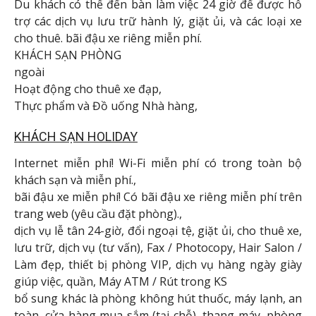
Du khách có thể đến bàn làm việc 24 giờ để được hỗ
trợ các dịch vụ lưu trữ hành lý, giặt ủi, và các loại xe
cho thuê. bãi đậu xe riêng miễn phí.
KHÁCH SẠN PHÒNG
ngoài
Hoạt động cho thuê xe đạp,
Thực phẩm và Đồ uống Nhà hàng,
KHÁCH SẠN HOLIDAY
Internet miễn phí! Wi-Fi miễn phí có trong toàn bộ
khách sạn và miễn phí.,
bãi đậu xe miễn phí! Có bãi đậu xe riêng miễn phí trên
trang web (yêu cầu đặt phòng).,
dịch vụ lễ tân 24-giờ, đổi ngoại tệ, giặt ủi, cho thuê xe,
lưu trữ, dịch vụ (tư vấn), Fax / Photocopy, Hair Salon /
Làm đẹp, thiết bị phòng VIP, dịch vụ hàng ngày giày
giúp việc, quần, Máy ATM / Rút trong KS
bổ sung khác là phòng không hút thuốc, máy lạnh, an
toàn, cửa hàng mua sắm (tại chỗ), thang máy, phòng