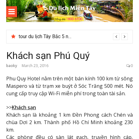
Skip
to
content
Du lịch
Miền Tây
tour du lịch Tây Bắc 5 ngày 4 đêm giá hời
Khách sạn Phú Quý
baoky
March 23, 2016
0
Phu Quy Hotel nằm trên một bán kính 100 km từ sông
Maspero và từ trạm xe buýt ở Sóc Trăng 500 mét. Nó
cung cấp truy cập Wi-Fi miễn phí trong toàn tài sản.
>>
Khách sạn
Khách sạn là khoảng 1 km Đền Phong cách Chén và
chùa Dơi 2 km. Thành phố Hồ Chí Minh khoảng 230
km.
Các phòng đều có sàn lát gạch, truyền hình cáp,