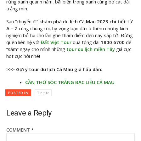
rừng xanh quanh năm, bãi biển trong xanh cùng bờ cát dài
trắng mịn.
Sau “chuyến đi”
khám phá du lịch Cà Mau 2023 chi tiết từ
A – Z
cùng chúng tôi, hy vọng bạn đã có thêm những kinh
nghiệm bỏ túi cho lần ghé thăm điểm đến này sắp tới. Đừng
quên liên hệ với
Đất Việt Tour
qua tổng đài
1800 6700
để
“sắm” ngay cho mình những
tour du lịch miền Tây
giá cực
hot cực hời nhé!
>>> Gợi ý tour du lịch Cà Mau giá hấp dẫn:
CẦN THƠ SÓC TRĂNG BẠC LIÊU CÀ MAU
POSTED IN
Tin tức
Leave a Reply
COMMENT
*