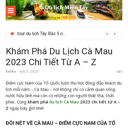
Skip
to
content
Du lịch
Miền Tây
Checklist quán cà phê đẹp dịp 2/9 ở Đà Lạt nên ghé
Khám Phá Du Lịch Cà Mau
2023 Chi Tiết Từ A – Z
baoky
July 5, 2023
0
Điểm cực Nam của Tổ Quốc luôn thu hút đông đảo khách du
lịch mỗi năm – Cà Mau – nơi không chỉ có cảnh quan sông
nước hữu tình mà còn có những con người thật thà, chất
phác. Cùng
khám phá
du lịch Cà Mau
2023 chi tiết từ A –
Z
ngay bây giờ nhé!
ĐÔI NÉT VỀ CÀ MAU – ĐIỂM CỰC NAM CỦA TỔ