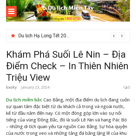
Skip
to
content
Du lịch
Miền Tây
Du lịch Hạ Long Tết 2026: Hành trình khám phá di sản nổi tiếng
Khám Phá Suối Lê Nin – Địa
Điểm Check – In Thiên Nhiên
Triệu View
baoky
January 23, 2024
0
Du lịch miền bắc
Cao Bằng, một địa điểm du lịch đang cuốn
sự quan tâm đặc biệt từ du khách cả trong và ngoài nước,
kể từ đầu năm đến nay. Có một đóng góp lớn vào sự nổi
tiếng của vùng Đông Bắc, đó là suối Lê Nin và hang Pác Bó
– những di tích quan yếu tại nguồn Cao Bằng. Sự hòa quyện
của nước trong veo và những tảng đá bằng lặng lẽ của khu