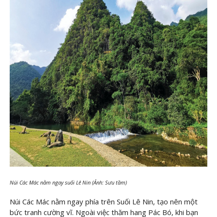
Núi Các Mác nằm ngay suối Lê Nin (Ảnh: Sưu tầm)
Núi Các Mác nằm ngay phía trên Suối Lê Nin, tạo nên một
bức tranh cường vĩ. Ngoài việc thăm hang Pác Bó, khi bạn