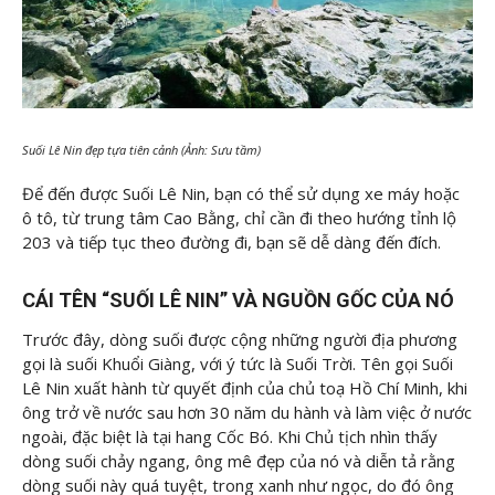
Suối Lê Nin đẹp tựa tiên cảnh (Ảnh: Sưu tầm)
Để đến được Suối Lê Nin, bạn có thể sử dụng xe máy hoặc
ô tô, từ trung tâm Cao Bằng, chỉ cần đi theo hướng tỉnh lộ
203 và tiếp tục theo đường đi, bạn sẽ dễ dàng đến đích.
CÁI TÊN “SUỐI LÊ NIN” VÀ NGUỒN GỐC CỦA NÓ
Trước đây, dòng suối được cộng những người địa phương
gọi là suối Khuổi Giàng, với ý tức là Suối Trời. Tên gọi Suối
Lê Nin xuất hành từ quyết định của chủ toạ Hồ Chí Minh, khi
ông trở về nước sau hơn 30 năm du hành và làm việc ở nước
ngoài, đặc biệt là tại hang Cốc Bó. Khi Chủ tịch nhìn thấy
dòng suối chảy ngang, ông mê đẹp của nó và diễn tả rằng
dòng suối này quá tuyệt, trong xanh như ngọc, do đó ông