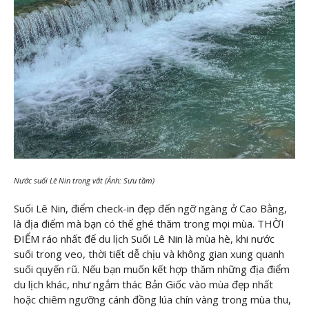
Nước suối Lê Nin trong vắt (Ảnh: Sưu tầm)
Suối Lê Nin, điểm check-in đẹp đến ngỡ ngàng ở Cao Bằng,
là địa điểm mà bạn có thể ghé thăm trong mọi mùa. THỜI
ĐIỂM ráo nhất để du lịch Suối Lê Nin là mùa hè, khi nước
suối trong veo, thời tiết dễ chịu và không gian xung quanh
suối quyến rũ. Nếu bạn muốn kết hợp thăm những địa điểm
du lịch khác, như ngắm thác Bản Giốc vào mùa đẹp nhất
hoặc chiêm ngưỡng cánh đồng lúa chín vàng trong mùa thu,