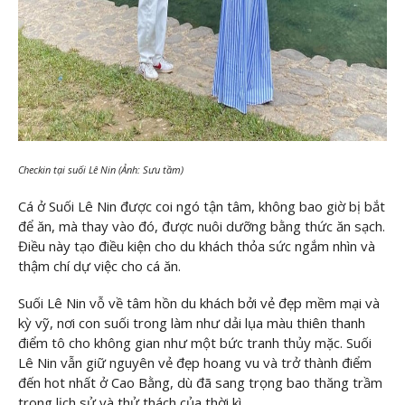
Checkin tại suối Lê Nin (Ảnh: Sưu tầm)
Cá ở Suối Lê Nin được coi ngó tận tâm, không bao giờ bị bắt
để ăn, mà thay vào đó, được nuôi dưỡng bằng thức ăn sạch.
Điều này tạo điều kiện cho du khách thỏa sức ngắm nhìn và
thậm chí dự việc cho cá ăn.
Suối Lê Nin vỗ về tâm hồn du khách bởi vẻ đẹp mềm mại và
kỳ vỹ, nơi con suối trong làm như dải lụa màu thiên thanh
điểm tô cho không gian như một bức tranh thủy mặc. Suối
Lê Nin vẫn giữ nguyên vẻ đẹp hoang vu và trở thành điểm
đến hot nhất ở Cao Bằng, dù đã sang trọng bao thăng trầm
trong lịch sử và thử thách của thời kì.