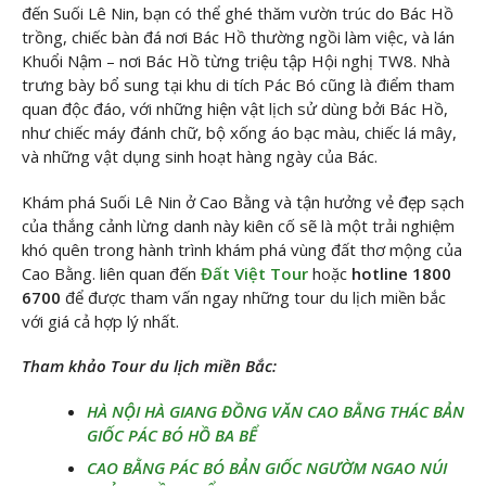
đến Suối Lê Nin, bạn có thể ghé thăm vườn trúc do Bác Hồ
trồng, chiếc bàn đá nơi Bác Hồ thường ngồi làm việc, và lán
Khuổi Nậm – nơi Bác Hồ từng triệu tập Hội nghị TW8. Nhà
trưng bày bổ sung tại khu di tích Pác Bó cũng là điểm tham
quan độc đáo, với những hiện vật lịch sử dùng bởi Bác Hồ,
như chiếc máy đánh chữ, bộ xống áo bạc màu, chiếc lá mây,
và những vật dụng sinh hoạt hàng ngày của Bác.
Khám phá Suối Lê Nin ở Cao Bằng và tận hưởng vẻ đẹp sạch
của thắng cảnh lừng danh này kiên cố sẽ là một trải nghiệm
khó quên trong hành trình khám phá vùng đất thơ mộng của
Cao Bằng. liên quan đến
Đất Việt Tour
hoặc
hotline 1800
6700
để được tham vấn ngay những tour du lịch miền bắc
với giá cả hợp lý nhất.
Tham khảo Tour du lịch miền Bắc:
HÀ NỘI HÀ GIANG ĐỒNG VĂN CAO BẰNG THÁC BẢN
GIỐC PÁC BÓ HỒ BA BỂ
CAO BẰNG PÁC BÓ BẢN GIỐC NGƯỜM NGAO NÚI