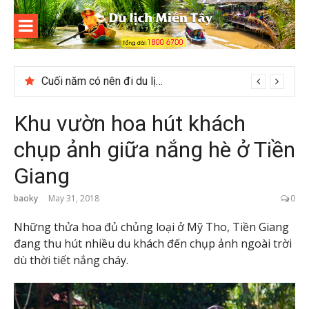
Skip
to
content
Du lịch
Miền Tây
tour du lịch Tây Bắc 5 ngày 4 đêm giá hời
Cuối năm có nên đi du lịch Phú Quốc không?
Khu vườn hoa hút khách
chụp ảnh giữa nắng hè ở Tiền
Giang
baoky
May 31, 2018
0
Những thửa hoa đủ chủng loại ở Mỹ Tho, Tiền Giang
đang thu hút nhiều du khách đến chụp ảnh ngoài trời
dù thời tiết nắng cháy.