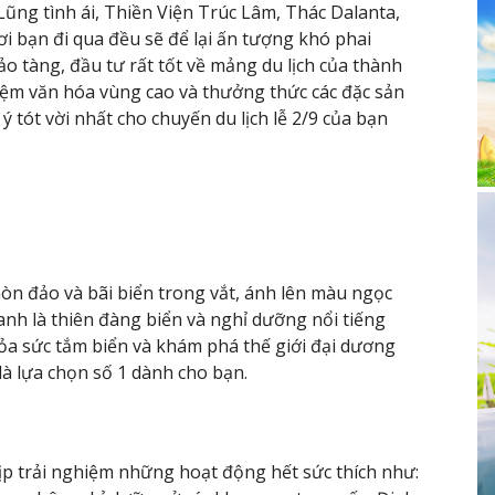
ng tình ái, Thiền Viện Trúc Lâm, Thác Dalanta,
 bạn đi qua đều sẽ để lại ấn tượng khó phai
o tàng, đầu tư rất tốt về mảng du lịch của thành
iệm văn hóa vùng cao và thưởng thức các đặc sản
ý tót vời nhất cho chuyến du lịch lễ 2/9 của bạn
òn đảo và bãi biển trong vắt, ánh lên màu ngọc
nh là thiên đàng biển và nghỉ dưỡng nổi tiếng
a sức tắm biển và khám phá thế giới đại dương
 là lựa chọn số 1 dành cho bạn.
hịp trải nghiệm những hoạt động hết sức thích như: