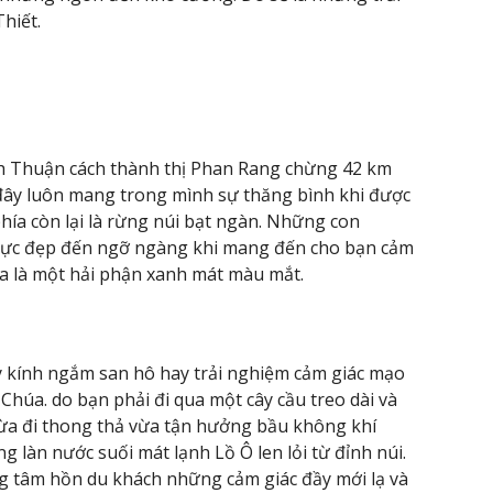
hiết.
nh Thuận cách thành thị Phan Rang chừng 42 km
đây luôn mang trong mình sự thăng bình khi được
phía còn lại là rừng núi bạt ngàn. Những con
hực đẹp đến ngỡ ngàng khi mang đến cho bạn cảm
xa là một hải phận xanh mát màu mắt.
đáy kính ngắm san hô hay trải nghiệm cảm giác mạo
Chúa. do bạn phải đi qua một cây cầu treo dài và
ừa đi thong thả vừa tận hưởng bầu không khí
 làn nước suối mát lạnh Lồ Ô len lỏi từ đỉnh núi.
ng tâm hồn du khách những cảm giác đầy mới lạ và