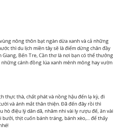
 vùng nông thôn bạt ngàn dừa xanh và cả những
ước thì du lịch miền tây sẽ là điểm dừng chân đầy
n Giang, Bến Tre, Cần thơ là nơi bạn có thể thưởng
, những cánh đồng lúa xanh mênh mông hay vườn
thực thà, chất phát và nồng hậu đến lạ kỳ, đi
ời và ánh mắt thân thiện. Đã đến đây rồi thì
hò điệu lý dân dã, nhâm nhi vài ly rượu đế, ăn vài
 bưởi, thịt cuốn bánh tráng, bánh xèo,… để thấy
nhé!