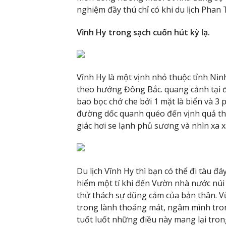
nghiệm đầy thú chỉ có khi du lịch Phan T
Vĩnh Hy trong sạch cuốn hút kỳ lạ.
Vĩnh Hy là một vịnh nhỏ thuộc tỉnh Ni
theo hướng Đông Bắc. quang cảnh tại 
bao bọc chở che bởi 1 mặt là biển và 3 
đường dốc quanh quéo đến vịnh quả t
giác hơi se lạnh phủ sương và nhìn xa 
Du lịch Vĩnh Hy thì bạn có thể đi tàu 
hiểm một tí khi đến Vườn nhà nước núi 
thử thách sự dũng cảm của bản thân. V
trong lành thoáng mát, ngâm mình trong
tuốt luốt những điều này mang lại tro