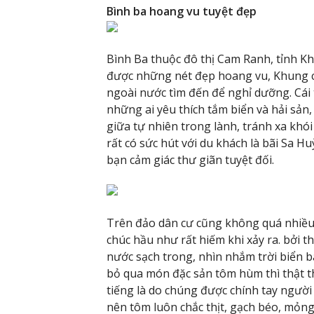
Bình ba hoang vu tuyệt đẹp
Bình Ba thuộc đô thị Cam Ranh, tỉnh K
được những nét đẹp hoang vu, Khung c
ngoài nước tìm đến để nghỉ dưỡng. Cái 
những ai yêu thích tắm biển và hải sản,
giữa tự nhiên trong lành, tránh xa khói 
rất có sức hút với du khách là bãi Sa H
bạn cảm giác thư giãn tuyệt đối.
Trên đảo dân cư cũng không quá nhiều 
chúc hầu như rất hiếm khi xảy ra. bởi t
nước sạch trong, nhìn nhắm trời biển b
bỏ qua món đặc sản tôm hùm thì thật t
tiếng là do chúng được chính tay người
nên tôm luôn chắc thịt, gạch béo, mỏng 