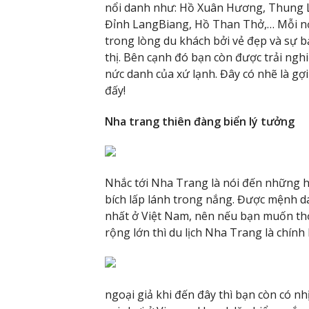
nổi danh như: Hồ Xuân Hương, Thung Lũ
Đỉnh LangBiang, Hồ Than Thở,… Mỗi nơi
trong lòng du khách bởi vẻ đẹp và sự bả
thị. Bên cạnh đó bạn còn được trải ngh
nức danh của xứ lạnh. Đây có nhẽ là gợi 
đấy!
Nha trang thiên đàng biển lý tưởng
Nhắc tới Nha Trang là nói đến những h
bích lấp lánh trong nắng. Được mệnh da
nhất ở Việt Nam, nên nếu bạn muốn thỏ
rộng lớn thì du lịch Nha Trang là chính
ngoại giả khi đến đây thì bạn còn có n