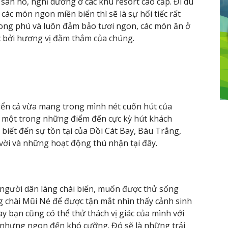
 san hô, nghỉ dưỡng ở các khu resort cao cấp. Đi du
ác món ngon miền biển thì sẽ là sự hối tiếc rất
hong phú và luôn đảm bảo tươi ngon, các món ăn ở
 bởi hương vị đằm thắm của chúng.
iển cả vừa mang trong mình nét cuốn hút của
à một trong những điểm đến cực kỳ hút khách
g biết đến sự tồn tại của Đồi Cát Bay, Bàu Trắng,
vời và những hoạt động thú nhận tại đây.
người dân làng chài biển, muốn được thử sống
g chài Mũi Né để được tận mắt nhìn thấy cảnh sinh
ay bạn cũng có thể thử thách vị giác của mình với
nhưng ngon đến khó cưỡng. Đó sẽ là những trải