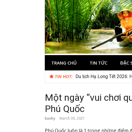
Skip
to
content
Du lịch Miền 
TRANG CHỦ
TIN TỨC
ĐẶC 
TIN HOT:
Du lịch Hạ Long Tết 2026: H
Một ngày “vui chơi qu
Phú Quốc
baoky
March 30, 2021
Phú Quốc luôn là 1 trong những điểm đ