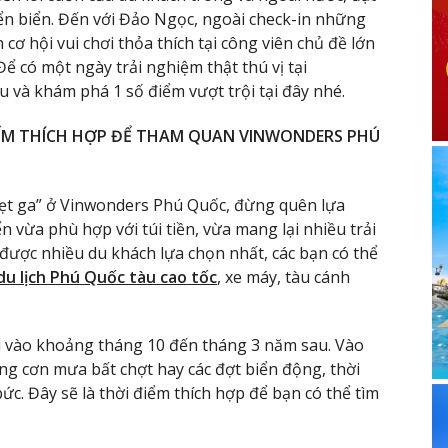
biển biển. Đến với Đảo Ngọc, ngoài check-in những
cơ hội vui chơi thỏa thích tại công viên chủ đề lớn
 Để có một ngày trải nghiệm thật thú vị tại
u và khám phá 1 số điểm vượt trội tại đây nhé.
IỂM THÍCH HỢP ĐỂ THAM QUAN VINWONDERS PHÚ
“tẹt ga” ở Vinwonders Phú Quốc, đừng quên lựa
 vừa phù hợp với túi tiền, vừa mang lại nhiều trải
được nhiều du khách lựa chọn nhất, các bạn có thể
du lịch Phú Quốc tàu cao tốc
, xe máy, tàu cánh
i vào khoảng tháng 10 đến tháng 3 năm sau. Vào
ững cơn mưa bất chợt hay các đợt biển động, thời
c. Đây sẽ là thời điểm thích hợp để bạn có thể tìm