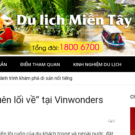
Tây
SẢN
ĐIỂM THAM QUAN
KINH NGHIỆM DU LỊCH
ành trình khám phá di sản nổi tiếng
ên lối về” tại Vinwonders
C
0
ến lôi cuốn của du khách trong và ngoài nước, đặt