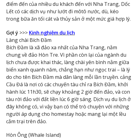
điểm đến của nhiều du khách đến với Nha Trang, Dốc
Lết có các dịch vụ như lướt đi môtô nước, dù, kéo
trong bữa ăn tối cát và thủy sản ở một mức giá hợp lý.
Gợi ý
>>>
Kinh nghiệm du lịch
Làng chài Bích Đầm
Bích Đầm là xã đảo xa nhất của Nha Trang, nằm
chung về đảo Hòn Tre. Vì phần còn lại của ngành du
lịch chưa được khai thác, làng chài yên bình nằm giữa
biển xanh quanh năm, chẳng hạn như ngọc trai – là lý
do cho tên Bích Đầm mà dân làng mỗi lần truyền. cảng
Cầu Đá là nơi có các chuyến tàu chỉ ra Bích Đầm, khởi
hành lúc 11h30, sẽ chạy khoảng 2 giờ đến đảo, và con
tàu rời đảo với đất liền lúc 6 giờ sáng. Dịch vụ du lịch ở
đây không có, vì vậy bạn có thể trò chuyện với những
người áp dụng cho homestay hoặc mang lại một lều
cắm trại trên đảo.
Hòn Ông (Whale Island)