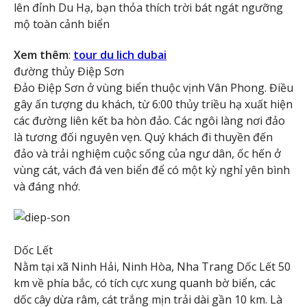
lên đỉnh Du Hạ, bạn thỏa thích trời bát ngát ngưỡng
mộ toàn cảnh biển
Xem thêm
:
tour du lich dubai
đường thủy Điệp Sơn
Đảo Điệp Sơn ở vùng biển thuộc vịnh Vân Phong. Điều
gây ấn tượng du khách, từ 6:00 thủy triều hạ xuất hiện
các đường liên kết ba hòn đảo. Các ngôi làng nơi đảo
là tương đối nguyên vẹn. Quý khách đi thuyền đến
đảo và trải nghiệm cuộc sống của ngư dân, ốc hến ở
vùng cát, vách đá ven biển để có một kỳ nghỉ yên bình
và đáng nhớ.
Dốc Lết
Nằm tại xã Ninh Hải, Ninh Hòa, Nha Trang Dốc Lết 50
km về phía bắc, có tích cực xung quanh bờ biển, các
dốc cây dừa râm, cát trắng mịn trải dài gần 10 km. Là