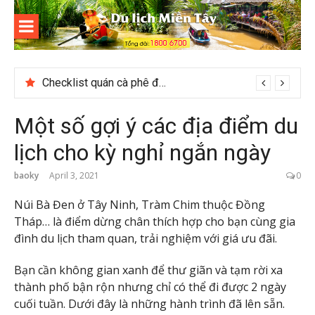
Skip
to
content
Du lịch
Miền Tây
Checklist quán cà phê đẹp dịp 2/9 ở Đà Lạt nên ghé
Một số gợi ý các địa điểm du
lịch cho kỳ nghỉ ngắn ngày
baoky
April 3, 2021
0
Núi Bà Đen ở Tây Ninh, Tràm Chim thuộc Đồng
Tháp… là điểm dừng chân thích hợp cho bạn cùng gia
đình du lịch tham quan, trải nghiệm với giá ưu đãi.
Bạn cần không gian xanh để thư giãn và tạm rời xa
thành phố bận rộn nhưng chỉ có thể đi được 2 ngày
cuối tuần. Dưới đây là những hành trình đã lên sẵn.