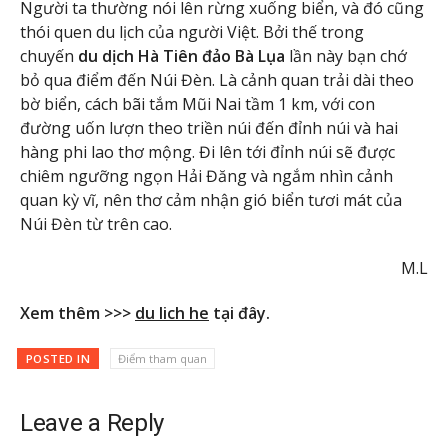
Người ta thường nói lên rừng xuống biển, và đó cũng
thói quen du lịch của người Việt. Bởi thế trong
chuyến
du dịch Hà Tiên đảo Bà Lụa
lần này bạn chớ
bỏ qua điểm đến Núi Đèn. Là cảnh quan trải dài theo
bờ biển, cách bãi tắm Mũi Nai tầm 1 km, với con
đường uốn lượn theo triền núi đến đỉnh núi và hai
hàng phi lao thơ mộng. Đi lên tới đỉnh núi sẽ được
chiêm ngưỡng ngọn Hải Đăng và ngắm nhìn cảnh
quan kỳ vĩ, nên thơ cảm nhận gió biển tươi mát của
Núi Đèn từ trên cao.
M.L
Xem thêm >>>
du lich he
tại đây.
POSTED IN
Điểm tham quan
Leave a Reply