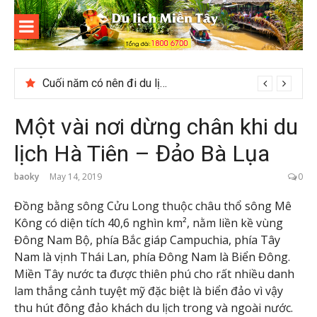
Skip
to
content
Du lịch
Miền Tây
Cuối năm có nên đi du lịch Phú Quốc không?
Một vài nơi dừng chân khi du
lịch Hà Tiên – Đảo Bà Lụa
baoky
May 14, 2019
0
Đồng bằng sông Cửu Long thuộc châu thổ sông Mê
Kông có diện tích 40,6 nghìn km², nằm liền kề vùng
Đông Nam Bộ, phía Bắc giáp Campuchia, phía Tây
Nam là vịnh Thái Lan, phía Đông Nam là Biển Đông.
Miền Tây nước ta được thiên phú cho rất nhiều danh
lam thắng cảnh tuyệt mỹ đặc biệt là biển đảo vì vậy
thu hút đông đảo khách du lịch trong và ngoài nước.