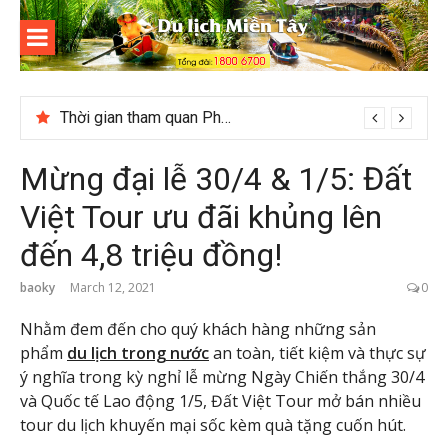
Skip
to
content
Du lịch
Miền Tây
Thời gian tham quan Phong Nha Kẻ Bàng
Mừng đại lễ 30/4 & 1/5: Đất
Việt Tour ưu đãi khủng lên
đến 4,8 triệu đồng!
baoky
March 12, 2021
0
Nhằm đem đến cho quý khách hàng những sản
phẩm
du lịch trong nước
an toàn, tiết kiệm và thực sự
ý nghĩa trong kỳ nghỉ lễ mừng Ngày Chiến thắng 30/4
và Quốc tế Lao động 1/5, Đất Việt Tour mở bán nhiều
tour du lịch khuyến mại sốc kèm quà tặng cuốn hút.