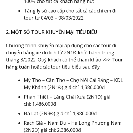
100% cho tất cả khách hàng nữ;
Tặng ly sứ cao cấp cho tất cả các chị em đi
tour từ 04/03 – 08/03/2022.
2. MỘT SỐ TOUR KHUYẾN MẠI TIÊU BIỂU
Chương trình khuyến mại áp dụng cho các tour di
chuyển bằng xe du lịch từ 2N1Đ khởi hành trong
tháng 3/2022. Quý khách có thể tham khảo >>>
Tour
hàng tuần
hoặc các tour tiêu biểu sau đây:
Mỹ Tho – Cần Thơ – Chợ Nổi Cái Răng – KDL
Mỹ Khánh (2N1Đ) giá chỉ: 1,386,000đ
Phan Thiết – Làng Chài Xưa (2N1Đ) giá
chỉ: 1,486,000đ
Đà Lạt (3N3Đ) giá chỉ: 1,986,000đ
Rạch Giá – Nam Du – Hạ Long Phương Nam
(2N2Đ) giá chỉ: 2,386,000đ