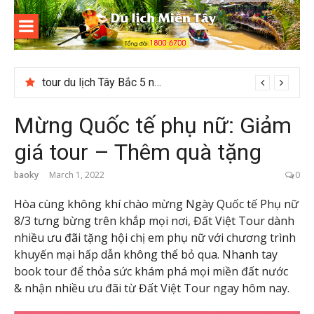
Skip
to
content
Du lịch
Miền Tây
tour du lịch Tây Bắc 5 ngày 4 đêm giá hời
Mừng Quốc tế phụ nữ: Giảm
giá tour – Thêm quà tặng
baoky
March 1, 2022
0
Hòa cùng không khí chào mừng Ngày Quốc tế Phụ nữ
8/3 tưng bừng trên khắp mọi nơi, Đất Việt Tour dành
nhiều ưu đãi tặng hội chị em phụ nữ với chương trình
khuyến mại hấp dẫn không thể bỏ qua. Nhanh tay
book tour để thỏa sức khám phá mọi miền đất nước
& nhận nhiều ưu đãi từ Đất Việt Tour ngay hôm nay.