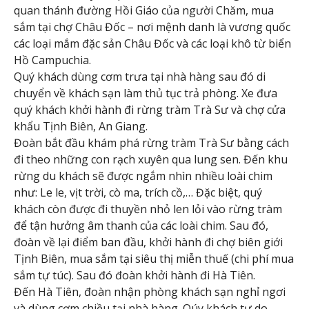
quan thánh đường Hồi Giáo của người Chăm, mua
sắm tại chợ Châu Đốc – nơi mệnh danh là vương quốc
các loại mắm đặc sản Châu Đốc và các loại khô từ biển
Hồ Campuchia.
Quý khách dùng cơm trưa tại nhà hàng sau đó di
chuyển về khách sạn làm thủ tục trả phòng. Xe đưa
quý khách khởi hành đi rừng tràm Trà Sư và chợ cửa
khẩu Tịnh Biên, An Giang.
Đoàn bắt đầu khám phá rừng tràm Trà Sư bằng cách
đi theo những con rạch xuyên qua lung sen. Đến khu
rừng du khách sẽ được ngắm nhìn nhiều loài chim
như: Le le, vịt trời, cò ma, trích cồ,… Đặc biệt, quý
khách còn được đi thuyền nhỏ len lỏi vào rừng tràm
để tận hưởng âm thanh của các loài chim. Sau đó,
đoàn về lại điểm ban đầu, khởi hành đi chợ biên giới
Tịnh Biên, mua sắm tại siêu thị miễn thuế (chi phí mua
sắm tự túc). Sau đó đoàn khởi hành đi Hà Tiên.
Đến Hà Tiên, đoàn nhận phòng khách sạn nghỉ ngơi
và dùng cơm chiều tại nhà hàng. Qúy khách tự do