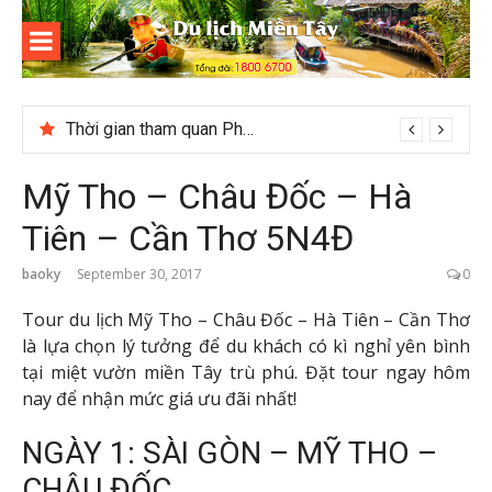
Skip
to
content
Du lịch
Miền Tây
Cuối năm có nên đi du lịch Phú Quốc không?
Mỹ Tho – Châu Đốc – Hà
Tiên – Cần Thơ 5N4Đ
baoky
September 30, 2017
0
Tour du lịch Mỹ Tho – Châu Đốc – Hà Tiên – Cần Thơ
là lựa chọn lý tưởng để du khách có kì nghỉ yên bình
tại miệt vườn miền Tây trù phú. Đặt tour ngay hôm
nay để nhận mức giá ưu đãi nhất!
NGÀY 1: SÀI GÒN – MỸ THO –
CHÂU ĐỐC