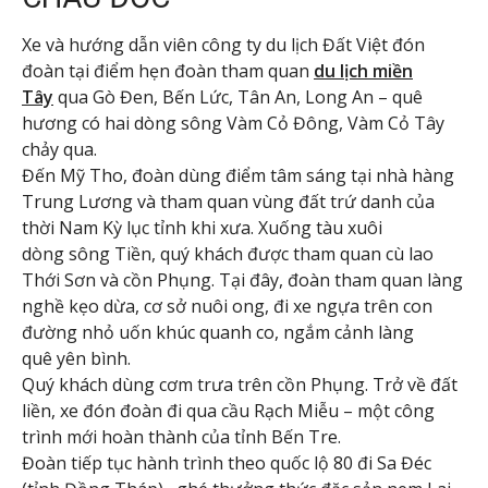
Xe và hướng dẫn viên công ty du lịch Đất Việt đón
đoàn tại điểm hẹn đoàn tham quan
du lịch miền
Tây
qua Gò Đen, Bến Lức, Tân An, Long An – quê
hương có hai dòng sông Vàm Cỏ Đông, Vàm Cỏ Tây
chảy qua.
Đến Mỹ Tho, đoàn dùng điểm tâm sáng tại nhà hàng
Trung Lương và tham quan vùng đất trứ danh của
thời Nam Kỳ lục tỉnh khi xưa. Xuống tàu xuôi
dòng sông Tiền, quý khách được tham quan cù lao
Thới Sơn và cồn Phụng. Tại đây, đoàn tham quan làng
nghề kẹo dừa, cơ sở nuôi ong, đi xe ngựa trên con
đường nhỏ uốn khúc quanh co, ngắm cảnh làng
quê yên bình.
Quý khách dùng cơm trưa trên cồn Phụng. Trở về đất
liền, xe đón đoàn đi qua cầu Rạch Miễu – một công
trình mới hoàn thành của tỉnh Bến Tre.
Đoàn tiếp tục hành trình theo quốc lộ 80 đi Sa Đéc