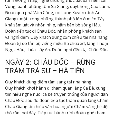
(tỉnh Đồng Tháp), ghé thưởng thức đặc sản nem Lai
Vung, bánh phồng tôm Sa Giang, quýt hồng Cao Lãnh.
Đoàn qua phà Vàm Cống, tới Long Xuyên (tỉnh An
Giang), một trong những thành phố lớn ở miền Tây,
khá sầm uất và nhộn nhịp, nằm bên bờ sông Hậu.
Đoàn tiếp tục đi Châu Đốc, nhận phòng khách sạn
và nghỉ đêm. Quý khách dùng cơm chiều tại nhà hàng.
Đoàn tự do tản bộ viếng miếu Bà chúa xứ, lăng Thoại
Ngọc Hầu, chùa Tây An. Đoàn nghỉ đêm tại Châu Đốc.
NGÀY 2: CHÂU ĐỐC – RỪNG
TRÀM TRÀ SƯ – HÀ TIÊN
Quý khách dùng điểm tâm sáng tại nhà hàng,
Quý khách khơi hành đi tham quan làng Cá Bè, cùng
tìm hiểu nghề nuôi cá bè truyền thống của người dân
Châu Đốc. sau đó đoàn tiếp tục tham quan làng Chăm
Châu Giang tìm hiểu văn hóa người Chăm và nghề dệt
thổ cẩm nơi đây. Tiếp tục hành trình đoàn ghé tham