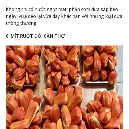
Không chỉ có nước ngọt mát, phần cơm dừa sáp béo
ngậy, vừa dẻo lại vừa dày khác hẳn với những loại dừa
thông thường.
6. MÍT RUỘT ĐỎ, CẦN THƠ