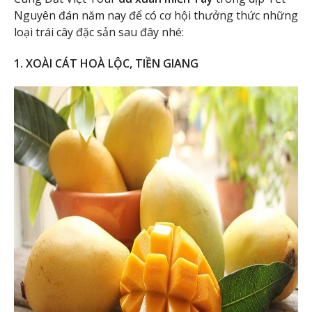
Nguyên đán năm nay để có cơ hội thưởng thức những
loại trái cây đặc sản sau đây nhé:
1. XOÀI CÁT HOÀ LỘC, TIỀN GIANG