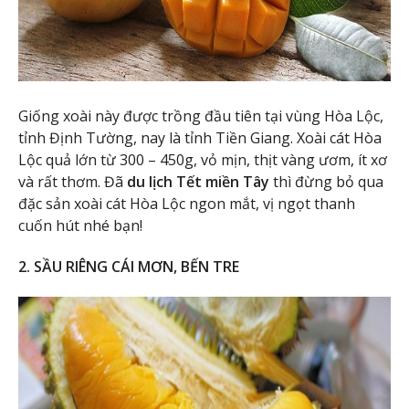
Giống xoài này được trồng đầu tiên tại vùng Hòa Lộc,
tỉnh Định Tường, nay là tỉnh Tiền Giang. Xoài cát Hòa
Lộc quả lớn từ 300 – 450g, vỏ mịn, thịt vàng ươm, ít xơ
và rất thơm. Đã
du lịch Tết miền Tây
thì đừng bỏ qua
đặc sản xoài cát Hòa Lộc ngon mắt, vị ngọt thanh
cuốn hút nhé bạn!
2. SẦU RIÊNG CÁI MƠN, BẾN TRE