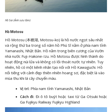
Hồ Sai (Ảnh sưu tầm)
Hồ Motosu
Hồ Motosu (本栖湖, Motosu-ko) là hồ nước ngọt sâu nhất
và rộng thứ ba trong số năm hồ Phú Sĩ nằm ở phía nam tỉnh
Yamanashi, Nhật Bản. Hồ nằm trong biên cương của Vườn
nhà nước Fuji-Hakone-Izu. Hồ Motosu được hình thành do
hoạt động núi lửa và không có lối thoát nước tự nhiên. Tuy
nhiên, hồ có một kênh nhân tạo nối với Hồ Kawaguchi. Hồ
nổi tiếng với cảnh đẹp thiên nhiên hoang sơ, đặc biệt là vào
mùa thu khi lá cây chuyển màu.
Vị trí:
Phía nam tỉnh Yamanashi, Nhật Bản
Cách đi:
Đi ô tô buýt hoặc taxi từ Ga Otsuki hoặc
Ga Fujikyu Railway Fujikyu Highland