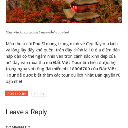
Công viên Arakurayama Sengen (Ảnh sưu tầm)
Mùa thu ở núi Phú Sĩ mang trong mình vẻ đẹp đầy ma lanh
và lộng lẫy đầy khó quên, trên đây chính là 10 địa điểm đến
hấp dẫn có thể ngắm nhìn vẹn tròn cảnh sắc xinh đẹp của
nơi đây vào mùa thu mà
Đất Việt Tour
tìm hiểu được. hệ
trọng ngay với tổng đài miễn phí
18006700
của
Đất Việt
Tour
để được biết thêm các tour du lịch Nhật Bản quyến rũ
bạn nhé!
POSTED IN
Tin tức
Leave a Reply
COMMENT
*