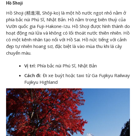
Hồ Shoji
Hồ Shoji (精進湖, Shōji-ko) là một hồ nước ngọt nhỏ nằm ở
phía bắc núi Phú Sĩ, Nhật Bản. Hồ nằm trong biên thuỳ của
Vườn quốc gia Fuji-Hakone-Izu. Hồ Shoji được hình thành do
hoạt động núi lửa và không có lối thoát nước thiên nhiên. Hồ
có một kênh nhân tạo nối với Hồ Sai. Hồ nức tiếng với cảnh
đẹp tự nhiên hoang sơ, đặc biệt là vào mùa thu khi lá cây
chuyển màu.
Vị trí:
Phía bắc núi Phú Sĩ, Nhật Bản
Cách đi:
Đi xe buýt hoặc taxi từ Ga Fujikyu Railway
Fujikyu Highland