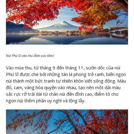
Núi Phú Sĩ vào thu (Ảnh sưu tầm)
Vào mùa thu, từ tháng 9 đến tháng 11, sườn dốc của núi
Phú Sĩ được che bởi những tán lá phong trẻ ranh, biến ngọn
núi thành một bức tranh tự nhiên khôn xiết sống động. Màu
đỏ, cam, vàng hòa quyện vào nhau, tạo nên một dải màu
sắc rực rỡ trải dài từ chân núi đến đỉnh cao, điểm tô cho
ngọn núi thêm phần uy nghi và lộng lẫy.