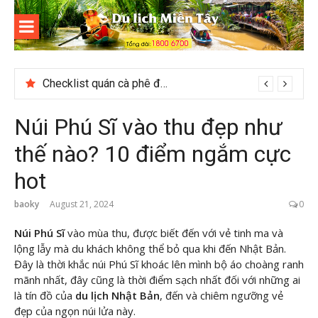
Skip
to
content
Du lịch
Miền Tây
Checklist quán cà phê đẹp dịp 2/9 ở Đà Lạt nên ghé
Núi Phú Sĩ vào thu đẹp như
thế nào? 10 điểm ngắm cực
hot
baoky
August 21, 2024
0
Núi Phú Sĩ
vào mùa thu, được biết đến với vẻ tinh ma và
lộng lẫy mà du khách không thể bỏ qua khi đến Nhật Bản.
Đây là thời khắc núi Phú Sĩ khoác lên mình bộ áo choàng ranh
mãnh nhất, đây cũng là thời điểm sạch nhất đối với những ai
là tín đồ của
du lịch Nhật Bản
, đến và chiêm ngưỡng vẻ
đẹp của ngọn núi lửa này.