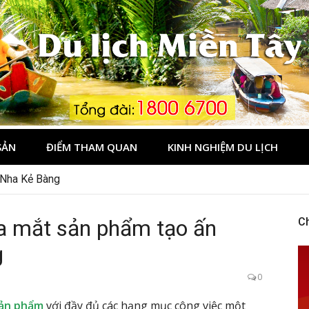
Tây
SẢN
ĐIỂM THAM QUAN
KINH NGHIỆM DU LỊCH
 Phú Quốc không?
 ra mắt sản phẩm tạo ấn
C
g
0
sản phẩm
với đầy đủ các hạng mục công việc một