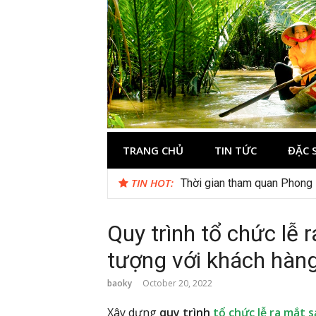
Skip
to
content
Du lịch Miền 
TRANG CHỦ
TIN TỨC
ĐẶC 
TIN HOT:
Cuối năm có nên đi du lịch
Quy trình tổ chức lễ
tượng với khách hàn
baoky
October 20, 2022
Xây dựng
quy trình
tổ chức lễ ra mắt 