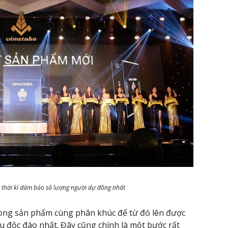
c thời kì đảm bảo số lượng người dự đông nhất
 dòng sản phẩm cùng phân khúc để từ đó lên được
iệu độc đáo nhất. Đây cũng chính là một bước rất