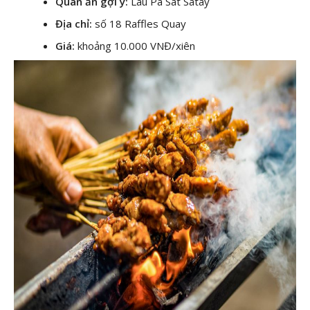
Quán ăn gợi ý:
Lau Pa Sat Satay
Địa chỉ:
số 18 Raffles Quay
Giá:
khoảng 10.000 VNĐ/xiên