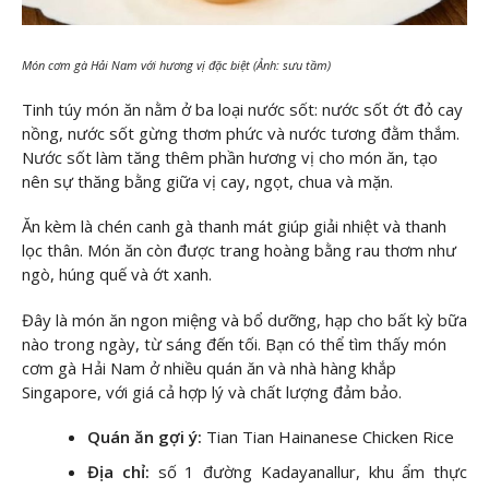
Món cơm gà Hải Nam với hương vị đặc biệt (Ảnh: sưu tầm)
Tinh túy món ăn nằm ở ba loại nước sốt: nước sốt ớt đỏ cay
nồng, nước sốt gừng thơm phức và nước tương đằm thắm.
Nước sốt làm tăng thêm phần hương vị cho món ăn, tạo
nên sự thăng bằng giữa vị cay, ngọt, chua và mặn.
Ăn kèm là chén canh gà thanh mát giúp giải nhiệt và thanh
lọc thân. Món ăn còn được trang hoàng bằng rau thơm như
ngò, húng quế và ớt xanh.
Đây là món ăn ngon miệng và bổ dưỡng, hạp cho bất kỳ bữa
nào trong ngày, từ sáng đến tối. Bạn có thể tìm thấy món
cơm gà Hải Nam ở nhiều quán ăn và nhà hàng khắp
Singapore, với giá cả hợp lý và chất lượng đảm bảo.
Quán ăn gợi ý:
Tian Tian Hainanese Chicken Rice
Địa chỉ:
số 1 đường Kadayanallur, khu ẩm thực