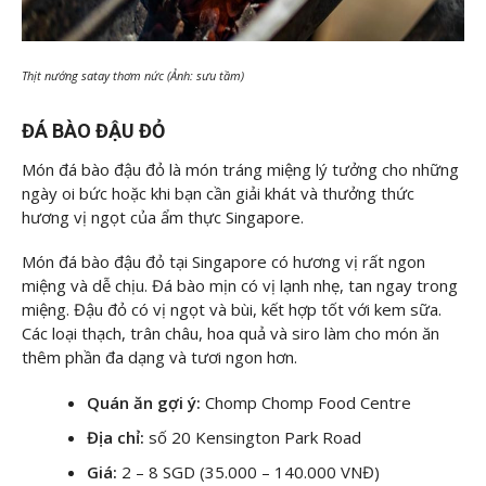
Thịt nướng satay thơm nức (Ảnh: sưu tầm)
ĐÁ BÀO ĐẬU ĐỎ
Món đá bào đậu đỏ là món tráng miệng lý tưởng cho những
ngày oi bức hoặc khi bạn cần giải khát và thưởng thức
hương vị ngọt của ẩm thực Singapore.
Món đá bào đậu đỏ tại Singapore có hương vị rất ngon
miệng và dễ chịu. Đá bào mịn có vị lạnh nhẹ, tan ngay trong
miệng. Đậu đỏ có vị ngọt và bùi, kết hợp tốt với kem sữa.
Các loại thạch, trân châu, hoa quả và siro làm cho món ăn
thêm phần đa dạng và tươi ngon hơn.
Quán ăn gợi ý:
Chomp Chomp Food Centre
Địa chỉ:
số 20 Kensington Park Road
Giá:
2 – 8 SGD (35.000 – 140.000 VNĐ)