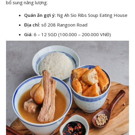
bổ sung năng lượng.
Quán ăn gợi ý:
Ng Ah Sio Ribs Soup Eating House
Địa chỉ:
số 208 Rangoon Road
Giá:
6 – 12 SGD (100.000 – 200.000 VNĐ)