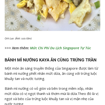
Orh Lua (Ảnh: sưu tầm)
>>> Xem thêm:
Mức Chi Phí Du Lịch Singapore Tự Túc
BÁNH MÌ NƯỚNG KAYA ĂN CÙNG TRỨNG TRẦN
Một món ăn sáng truyền thống của Singapore được làm từ
bánh mì nướng phết nhân mứt dừa, ăn cùng với trứng luộc
khuấy tan và nước tương.
Bánh mì nướng có vỏ giòn và bên trong mềm xốp, nhân
mứt dừa có vị ngọt thanh và thơm mùi lá dứa.Theo đó là vị
ngọt và béo của trứng luộc khuấy tan và vị mặn nhẹ của
nước tương.