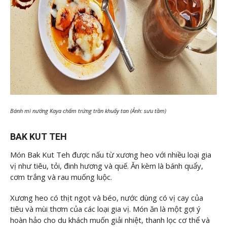
Bánh mì nướng Kaya chấm trứng trần khuấy tan (Ảnh: sưu tầm)
BAK KUT TEH
Món Bak Kut Teh được nấu từ xương heo với nhiều loại gia
vị như tiêu, tỏi, đinh hương và quế. Ăn kèm là bánh quẩy,
cơm trắng và rau muống luộc.
Xương heo có thịt ngọt và béo, nước dùng có vị cay của
tiêu và mùi thơm của các loại gia vị. Món ăn là một gợi ý
hoàn hảo cho du khách muốn giải nhiệt, thanh lọc cơ thể và