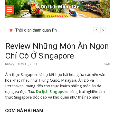
Skip
to
content
Du lịch
Miền Tây
Cuối năm có nên đi du lịch Phú Quốc không?
Review Những Món Ăn Ngon
Chỉ Có Ở Singapore
baoky
May 16, 2023
0
Ẩm thực Singapore là sự kết hợp hài hòa giữa các nền văn
hóa khác nhau như Trung Quốc, Malaysia, Ấn Độ và
Peranakan, mang đến cho thực khách những món ăn đa
dạng và độc đáo.
Du lịch Singapore
cùng trải nghiệm ẩm
thực Singapore độc đáo và khó quên như thế nào nhé !
CƠM GÀ HẢI NAM