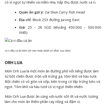
có vị ngọt tự nhiên và mềm nhẹ, hấp thụ được nước ca ri.
Quán ăn gợi ý:
Zai Shun Curry Fish Head
Địa chỉ:
Block 253 đường Jurong East
Giá:
25 – 28 SGD (khoảng 450.000 – 500.000
VNĐ)
ca ri đầu cá ăn kèm với cơm hoặc bánh mì (Ảnh: sưu tầm)
ORH LUA
Món Orh Lua là một món ăn đường phố nổi tiếng được làm
từ bột chiên được trộn với trứng gà, tôm khô và hàu tươi.
Bột chiên có vỏ giòn và xốp, bên trong có lớp trứng béo và
ngọt. Tôm khô và hàu tươi có vị ngọt thiên nhiên.
Món Orh Lua được ăn cùng với nước sốt ớt và nước tương
làm cho món ăn thêm phần cay nồng và đậm vị.